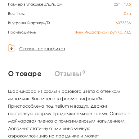
Размер в упаковке д*ш*в, см
22*11*0,5
Вес 1 ед.
0
гр
Внутренний артикул/TX
6073336
Производитель
Ячен Индастриал Груп Ко, ЛТД
Скачать сертификат
0
О товаре
Отзывы
Шар-цифра из фольги розового цвета с оттенком
металлик. Выполнена в форме цифры «3».
Приспособлена под helium и воздух. Держит
постоянную форму продолжительное время. Основа –
майларовая пленка с полиэтиленовым напылением.
Дополнит статичную или динамичную
аэрокомпозицию на празднике и может