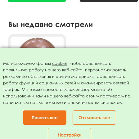
Вы недавно смотрели
Мы используем файлы
cookies
, чтобы обеспечивать
правильную работу нашего веб-сайта, персонализировать
рекламные объявления и другие материалы, обеспечивать
работу функций социальных сетей и анализировать сетевой
трафик. Мы также предоставляем информацию об
использовании вами нашего веб-сайта своим партнерам по
Воздушный шар 12"/30см
социальным сетям, рекламе и аналитическим системам.
Хром ROSE GOLD 50шт
318.00
руб.
Принять все
Отклонить все
В КОРЗИНУ
Настройки
Главная
Каталог
Корзина
Избранное
Кабинет