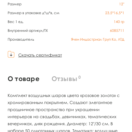
Размер
12"
Размер в упаковке д*ш*в, см
23,5*16,5*1
Вес 1 ед.
140
гр
Внутренний артикул/TX
6085711
Производитель
Ячен Индастриал Груп Ко, ЛТД
Скачать сертификат
0
О товаре
Отзывы
Комплект воздушных шаров цвета «розовое золото» с
хромированным покрытием. Создают элегантное
праздничное пространство при украшении
интерьеров на свадьбах, девичниках, тематических
вечеринках, днях рождения. Диаметр: 12"/30 см. В
наборе 50 однотонных шаров. Тематика: воздушные