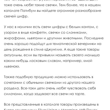
тоже очень любят такие свечки. Тем более, что в нашем
каталоге Патибум вы найдете огромное разнообразие
свечей цифр.
У нас в наличии есть свечи цифры с белым кантом, с
узором в виде конфетти, свечки со слониками,
жирафами, львятами и другими животными. Последние
очень хорошо подойдут для тематической вечеринки на
день рождения в стиле «Джунгли». А еще такие товары
актуальны, если вы привыкли называть своего малыша
каким-нибудь ласковым словом, например, «мой
львенок».
Также подобную продукцию можно использовать в
сочетании с обычными свечками из другого нашего
раздела. Все-таки дети очень любят чувствовать себя
силачами, когда задувают все свечи на торте.
Все представленные в каталоге товары произведены в
Китае компаниями Silver Lining и Maoming. МФ Поиск