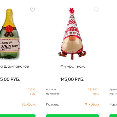
ра Шампанское
Фигура Гном
75,00
руб.
145,00
руб.
103545
Артикул
2318401
Артик
есть
Наличиие
есть
Нали
83х43см
Размер
91х56см
Раз