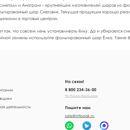
сметалл и Анаграм – крупнейших изготовителей шаров из фоль
льгированный шар Снеговик. Текущая продукция хорошо реал
дниками в торговых центрах.
т так, что совсем лень устанавливать ёлку. Да и убирается си
ойной замены используйте фольгированный шар Ёлка. Такие ё
На связи!
8 800 234-36-00
мпании
По России бесплатно
вщики
ая деятельность
Пишите нам
sale@mfpoisk.ru