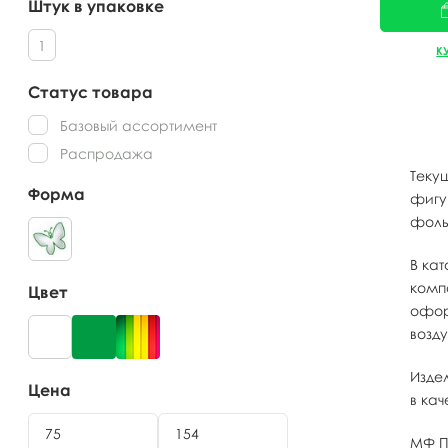
Штук в упаковке
1
К
Статус товара
Базовый ассортимент
Распродажа
Теку
Форма
фигу
фоль
В ка
комп
Цвет
офор
возд
Изде
Цена
в ка
МФ П