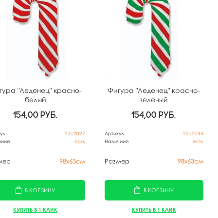
гура "Леденец" красно-
Фигура "Леденец" красно-
белый
зеленый
154,00
руб.
154,00
руб.
ул
2312027
Артикул
2312034
чиие
есть
Наличиие
есть
мер
98х63см
Размер
98х63см
В КОРЗИНУ
В КОРЗИНУ
КУПИТЬ В 1 КЛИК
КУПИТЬ В 1 КЛИК