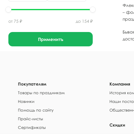
Флек
– фо
праз
от
75
₽
до
154
₽
Бывае
дост
Применить
Покупателям
Компания
Товары по праздникам
История ко
Новинки
Наши поста
Помощь по сайту
Общественн
Прайс-листы
Скидки
Сертификаты