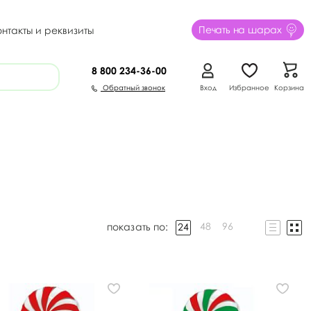
Печать на шарах
онтакты и реквизиты
8 800
234-36-00
Обратный звонок
Вход
Избранное
Корзина
48
96
24
показать по: