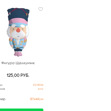
Фигура Щелкунчик
125,00
руб.
ул
2318036
чиие
есть
мер
87х44см