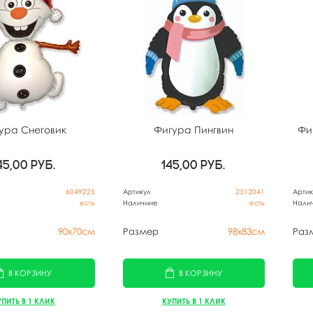
ура Снеговик
Фигура Пингвин
Фи
45,00
руб.
145,00
руб.
6049225
Артикул
2312041
Артик
есть
Наличиие
есть
Нали
90х70см
Размер
98х83см
Раз
В КОРЗИНУ
В КОРЗИНУ
УПИТЬ В 1 КЛИК
КУПИТЬ В 1 КЛИК