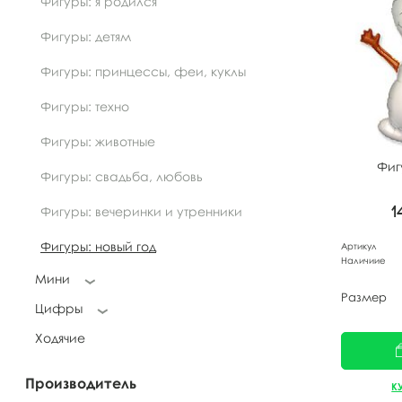
Фигуры: я родился
Фигуры: детям
Фигуры: принцессы, феи, куклы
Фигуры: техно
Фигуры: животные
Фиг
Фигуры: свадьба, любовь
1
Фигуры: вечеринки и утренники
Фигуры: новый год
Артикул
Наличиие
Мини
Размер
Цифры
Ходячие
Производитель
К