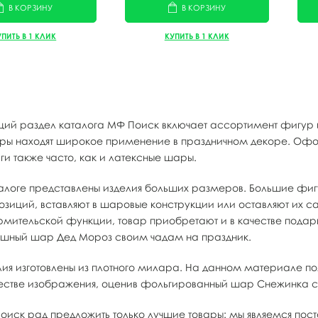
В КОРЗИНУ
В КОРЗИНУ
УПИТЬ В 1 КЛИК
КУПИТЬ В 1 КЛИК
щий раздел каталога МФ Поиск включает ассортимент фигур и
ры находят широкое применение в праздничном декоре. Офо
ги также часто, как и латексные шары.
талоге представлены изделия больших размеров. Большие фи
озиций, вставляют в шаровые конструкции или оставляют их 
мительской функции, товар приобретают и в качестве подарк
ушный шар Дед Мороз своим чадам на праздник.
лия изготовлены из плотного милара. На данном материале по
честве изображения, оценив фольгированный шар Снежинка 
оиск рад предложить только лучшие товары: мы являемся по