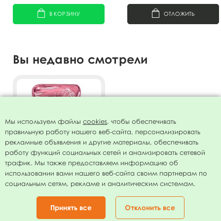
В КОРЗИНУ
ОТЛОЖИТЬ
Вы недавно смотрели
Мы используем файлы
cookies
, чтобы обеспечивать
правильную работу нашего веб-сайта, персонализировать
рекламные объявления и другие материалы, обеспечивать
работу функций социальных сетей и анализировать сетевой
трафик. Мы также предоставляем информацию об
использовании вами нашего веб-сайта своим партнерам по
Фигура Цифра 7 Rose Gold
социальным сетям, рекламе и аналитическим системам.
40"/102см
99.00
руб.
Принять все
Отклонить все
В КОРЗИНУ