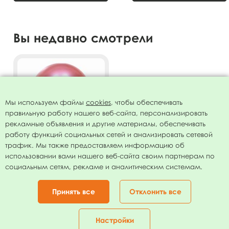
Вы недавно смотрели
Мы используем файлы
cookies
, чтобы обеспечивать
правильную работу нашего веб-сайта, персонализировать
рекламные объявления и другие материалы, обеспечивать
работу функций социальных сетей и анализировать сетевой
трафик. Мы также предоставляем информацию об
использовании вами нашего веб-сайта своим партнерам по
Воздушный шар 11"/28см
социальным сетям, рекламе и аналитическим системам.
Хром PLATINUM Rose Gold
25шт
499.00
руб.
Принять все
Отклонить все
В КОРЗИНУ
Настройки
Главная
Каталог
Корзина
Избранное
Кабинет