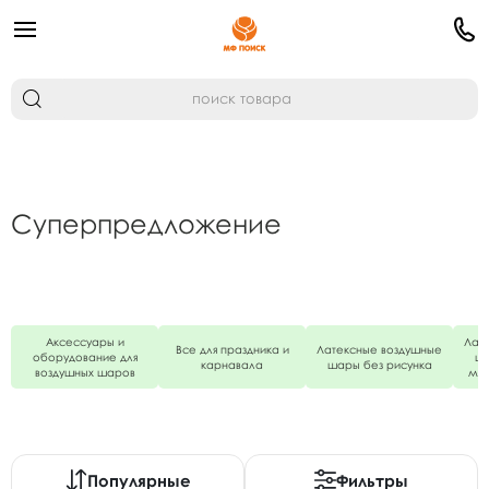
Суперпредложение
Аксессуары и
Лат
Все для праздника и
Латексные воздушные
оборудование для
ша
карнавала
шары без рисунка
воздушных шаров
мал
Популярные
Фильтры