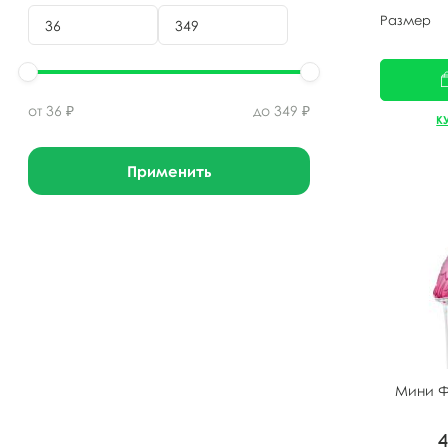
Размер
от
36
₽
до
349
₽
К
Применить
Мини Ф