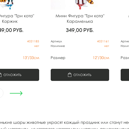
игура "Три кота"
Мини Фигура "Три кота"
Коржик
Карамелька
49,00
руб.
349,00
руб.
4021185
Артикул
4021161
Артик
нет
Наличиие
нет
Нали
13"/33см
Размер
12"/30см
Раз
ОТЛОЖИТЬ
ОТЛОЖИТЬ
нькие шары животные украсят каждый праздник или станут не
ный материал, из которого изготовлены шарики, поможет надо