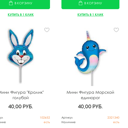
В КОРЗИНУ
В КОРЗИНУ
КУПИТЬ В 1 КЛИК
КУПИТЬ В 1 КЛИК
Мини Фигура "Кролик"
Мини Фигура Морской
голубой
единорог
40,00
руб.
40,00
руб.
ул
102652
Артикул
2321340
чиие
есть
Наличиие
есть