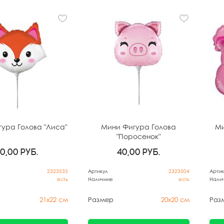
ура Голова "Лиса"
Мини Фигура Голова
Ми
"Поросенок"
40,00
руб.
40,00
руб.
2323535
Артикул
2323504
Артик
есть
Наличиие
есть
Нали
21х22 см
Размер
20х20 см
Раз