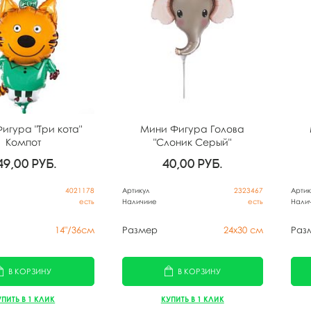
игура "Три кота"
Мини Фигура Голова
Компот
"Слоник Серый"
49,00
руб.
40,00
руб.
4021178
Артикул
2323467
Артик
есть
Наличиие
есть
Нали
14"/36см
Размер
24х30 см
Раз
В КОРЗИНУ
В КОРЗИНУ
УПИТЬ В 1 КЛИК
КУПИТЬ В 1 КЛИК