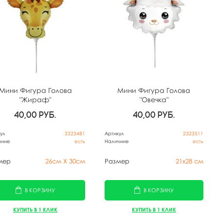
Мини Фигура Голова
Мини Фигура Голова
"Жираф"
"Овечка"
40,00
руб.
40,00
руб.
ул
2323481
Артикул
2323511
чиие
есть
Наличиие
есть
мер
26см X 30см
Размер
21х28 см
В КОРЗИНУ
В КОРЗИНУ
КУПИТЬ В 1 КЛИК
КУПИТЬ В 1 КЛИК