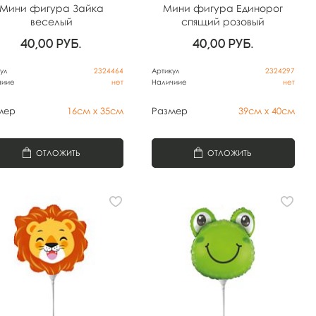
Мини фигура Зайка
Мини фигура Единорог
веселый
спящий розовый
40,00
руб.
40,00
руб.
ул
2324464
Артикул
2324297
чиие
нет
Наличиие
нет
мер
16см х 35см
Размер
39см х 40см
ОТЛОЖИТЬ
ОТЛОЖИТЬ