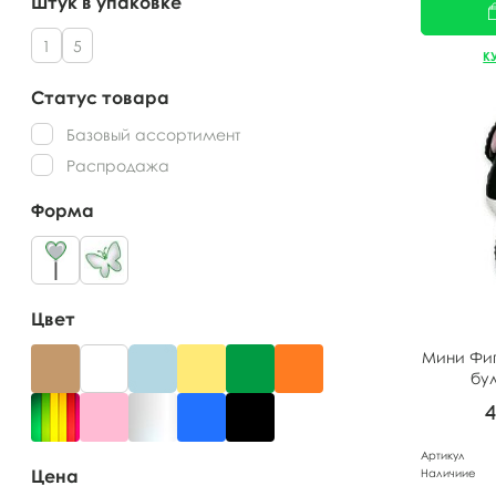
Штук в упаковке
1
5
К
Статус товара
Базовый ассортимент
Распродажа
Форма
Цвет
Мини Фи
бул
Артикул
Цена
Наличиие