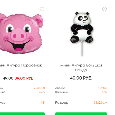
ни Фигура Поросенок
Мини Фигура Большая
Панда
40,00
руб.
49,00
39,00
руб.
ул
6038700
Артикул
109430
чиие
есть
Наличиие
есть
мер
14"
Размер
33х23см