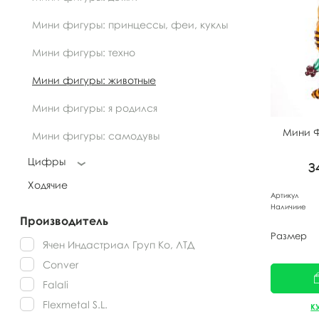
Мини фигуры: принцессы, феи, куклы
Мини фигуры: техно
Мини фигуры: животные
Мини фигуры: я родился
Мини Ф
Мини фигуры: самодувы
Цифры
3
Ходячие
Артикул
Наличиие
Производитель
Размер
Ячен Индастриал Груп Ко, ЛТД
Conver
Falali
Flexmetal S.L.
К