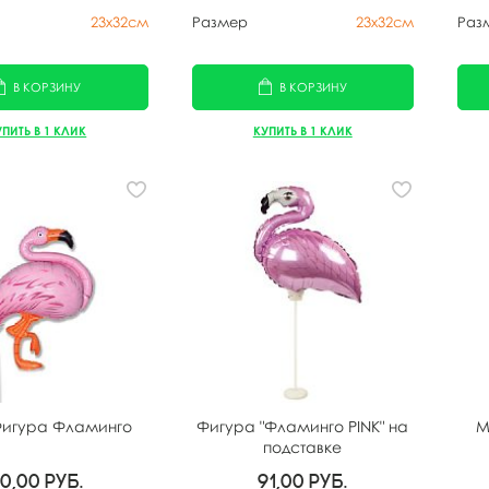
23х32см
Размер
23х32см
Раз
В КОРЗИНУ
В КОРЗИНУ
УПИТЬ В 1 КЛИК
КУПИТЬ В 1 КЛИК
игура Фламинго
Фигура "Фламинго PINK" на
М
подставке
40,00
руб.
91,00
руб.