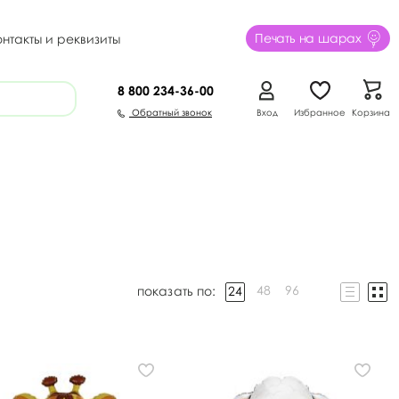
Печать на шарах
онтакты и реквизиты
8 800
234-36-00
Обратный звонок
Вход
Избранное
Корзина
48
96
24
показать по: