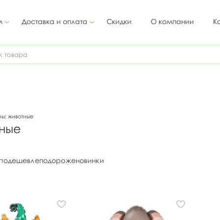
м
Доставка и оплата
Скидки
О компании
К
ы: животные
ные
подешевле
подороже
новинки