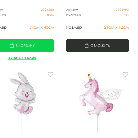
ул
2324280
Артикул
2324990
чиие
есть
Наличиие
нет
мер
39см х 40см
Размер
21см х 12см
В КОРЗИНУ
ОТЛОЖИТЬ
КУПИТЬ В 1 КЛИК