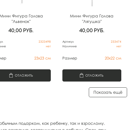
Мини Фигура Голова
Мини Фигура Голова
"Львенок"
"Лягушка"
40,00
руб.
40,00
руб.
ул
2323498
Артикул
233474
чиие
нет
Наличиие
нет
мер
23х23 см
Размер
20х22 см
ОТЛОЖИТЬ
ОТЛОЖИТЬ
Показать ещё
обычным подарком, как ребенку, так и взрослому.
лго сохранить воспоминания о событии. Срок, при