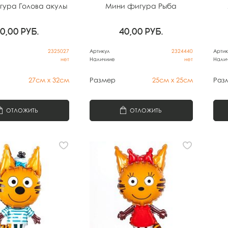
гура Голова акулы
Мини фигура Рыба
40,00
руб.
40,00
руб.
2325027
Артикул
2324440
Артик
нет
Наличиие
нет
Нали
27см х 32см
Размер
25см х 25см
Раз
ОТЛОЖИТЬ
ОТЛОЖИТЬ