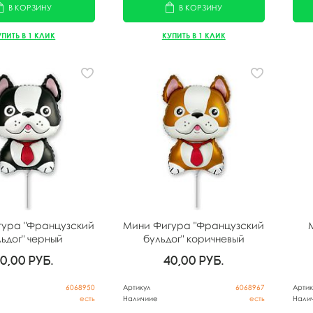
В КОРЗИНУ
В КОРЗИНУ
УПИТЬ В 1 КЛИК
КУПИТЬ В 1 КЛИК
гура "Французский
Мини Фигура "Французский
ьдог" черный
бульдог" коричневый
40,00
руб.
40,00
руб.
6068950
Артикул
6068967
Артик
есть
Наличиие
есть
Нали