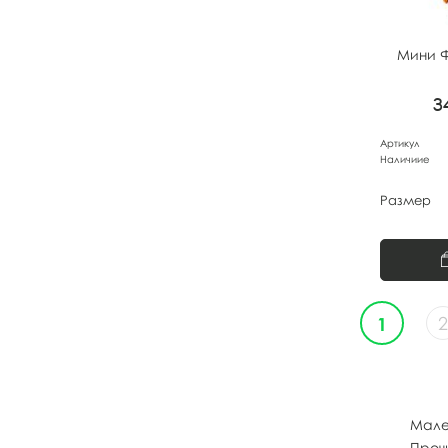
Мини Ф
3
Артикул
Наличиие
Размер
2
1
Мале
Проч