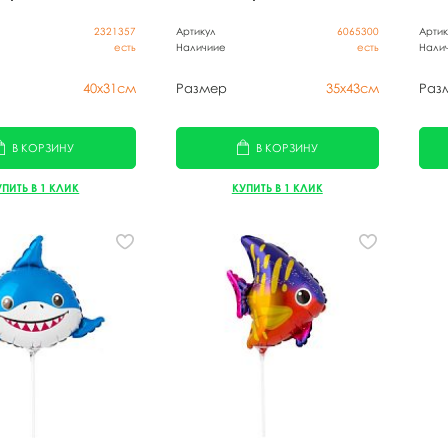
2321357
Артикул
6065300
Артик
есть
Наличиие
есть
Нали
40х31см
Размер
35х43см
Раз
В КОРЗИНУ
В КОРЗИНУ
УПИТЬ В 1 КЛИК
КУПИТЬ В 1 КЛИК