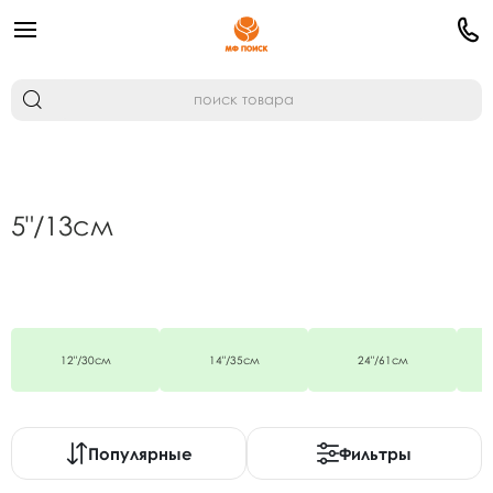
5"/13см
12"/30см
14"/35см
24"/61см
Популярные
Фильтры