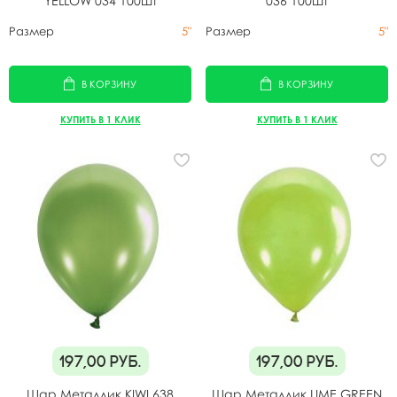
YELLOW 034 100шт
036 100шт
Размер
5"
Размер
5"
В КОРЗИНУ
В КОРЗИНУ
КУПИТЬ В 1 КЛИК
КУПИТЬ В 1 КЛИК
197,00
руб.
197,00
руб.
Шар Металлик KIWI 638
Шар Металлик LIME GREEN