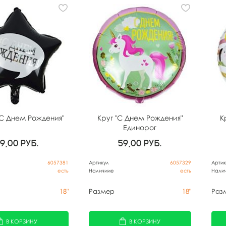
"С Днем Рождения"
Круг "С Днем Рождения"
К
Единорог
59,00
руб.
59,00
руб.
6057381
Артикул
6057329
Артик
есть
Наличиие
есть
Нали
18"
Размер
18"
Раз
В КОРЗИНУ
В КОРЗИНУ