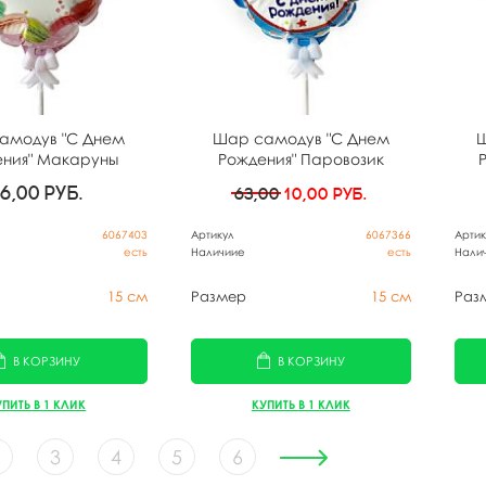
амодув "С Днем
Шар самодув "С Днем
Ш
ения" Макаруны
Рождения" Паровозик
56,00
руб.
63,00
10,00
руб.
6067403
Артикул
6067366
Артик
есть
Наличиие
есть
Нали
15 см
Размер
15 см
Раз
В КОРЗИНУ
В КОРЗИНУ
УПИТЬ В 1 КЛИК
КУПИТЬ В 1 КЛИК
3
4
5
6