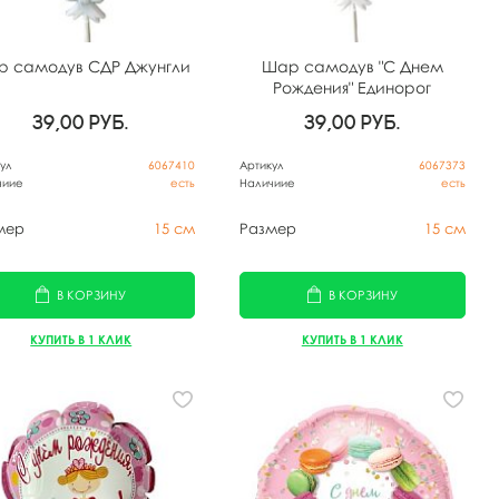
 самодув СДР Джунгли
Шар самодув "С Днем
Рождения" Единорог
39,00
руб.
39,00
руб.
ул
6067410
Артикул
6067373
чиие
есть
Наличиие
есть
мер
15 см
Размер
15 см
В КОРЗИНУ
В КОРЗИНУ
КУПИТЬ В 1 КЛИК
КУПИТЬ В 1 КЛИК