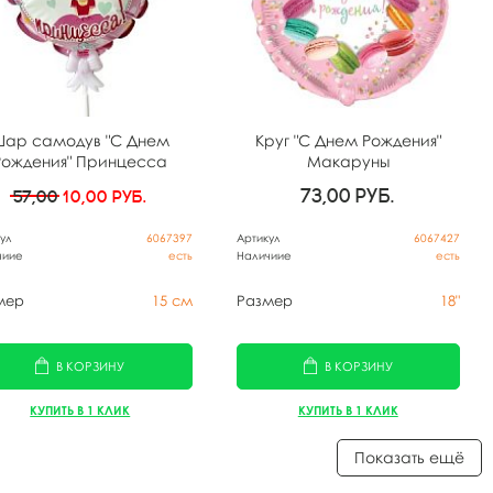
ар самодув "С Днем
Круг "С Днем Рождения"
Рождения" Принцесса
Макаруны
73,00
руб.
57,00
10,00
руб.
ул
6067397
Артикул
6067427
чиие
есть
Наличиие
есть
мер
15 см
Размер
18"
В КОРЗИНУ
В КОРЗИНУ
КУПИТЬ В 1 КЛИК
КУПИТЬ В 1 КЛИК
Показать ещё