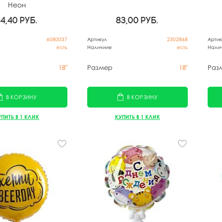
Неон
84,40
руб.
83,00
руб.
6080037
Артикул
2302868
Артик
есть
Наличиие
есть
Нали
18"
Размер
18"
Раз
В КОРЗИНУ
В КОРЗИНУ
УПИТЬ В 1 КЛИК
КУПИТЬ В 1 КЛИК