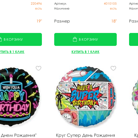
220496
Артикул
4010105
Артик
есть
Наличиие
есть
Нали
19"
Размер
18"
Раз
В КОРЗИНУ
В КОРЗИНУ
УПИТЬ В 1 КЛИК
КУПИТЬ В 1 КЛИК
С Днем Рождения"
Круг Супер День Рождения
К