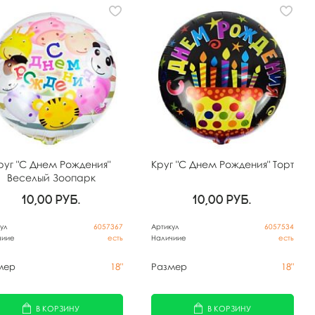
руг "С Днем Рождения"
Круг "С Днем Рождения" Торт
Веселый Зоопарк
10,00
руб.
10,00
руб.
ул
6057367
Артикул
6057534
чиие
есть
Наличиие
есть
мер
18"
Размер
18"
В КОРЗИНУ
В КОРЗИНУ