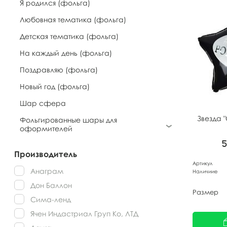
Я родился (фольга)
Любовная тематика (фольга)
Детская тематика (фольга)
На каждый день (фольга)
Поздравляю (фольга)
Новый год (фольга)
Шар сфера
Звезда 
Фольгированные шары для
оформителей
Производитель
Артикул
Анаграм
Наличиие
Дон Баллон
Размер
Сима-ленд
Ячен Индастриал Груп Ко, ЛТД