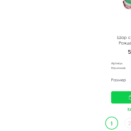
Шар с
Рожд
Артикул
Наличиие
Размер
К
2
1