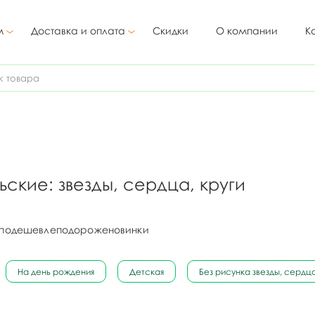
м
Доставка и оплата
Скидки
О компании
К
кие: звезды, сердца, круги
подешевле
подороже
новинки
На день рождения
Детская
Без рисунка звезды, сердца