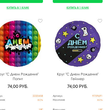
КУПИТЬ В 1 КЛИК
КУПИТЬ В 1 КЛИК
руг "С Днем Рождения"
Круг "С Днем Рождения"
Попит
Геймер
74,00
руб.
74,00
руб.
ул
2220458
Артикул
9759691
чиие
есть
Наличиие
есть
мер
18"
Размер
18"