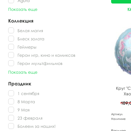
Agura
Показать еще
К
Коллекция
Белая магия
Блеск золота
Геймеры
Герои игр, кино и комиксов
Герои мультфильмов
Показать еще
Праздник
Круг "
1 сентября
Хво
8 Марта
189
9 Мая
Артикул
23 февраля
Наличиие
Болеем за наших!
Размер