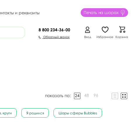
Печать на шарах
онтакты и реквизиты
8 800
234-36-00
Обратный звонок
Вход
Избранное
Корзина
48
96
24
показать по:
, круги
Я родился
Шары сферы Bubbles