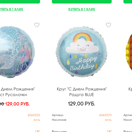
УПИТЬ В 1 КЛИК
КУПИТЬ В 1 КЛИК
С Днем Рождения"
Круг "С Днем Рождения"
К
ст Русалочки
Радуга BLUE
129,00
руб.
,00
129,00
руб.
6065225
Артикул
6065270
Артик
есть
Наличиие
есть
Нали
18"
Размер
18"
Раз