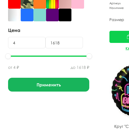
Артикул
Наличиие
Размер
Цена
К
от
4
₽
до
1618
₽
Применить
Круг "