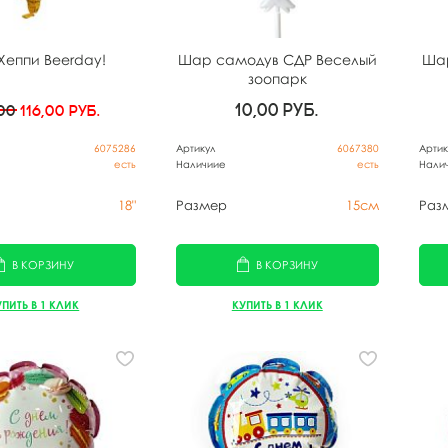
Хеппи Beerday!
Шар самодув СДР Веселый
Шар
зоопарк
10,00
руб.
,00
116,00
руб.
6075286
Артикул
6067380
Артик
есть
Наличиие
есть
Нали
18"
Размер
15см
Раз
В КОРЗИНУ
В КОРЗИНУ
УПИТЬ В 1 КЛИК
КУПИТЬ В 1 КЛИК