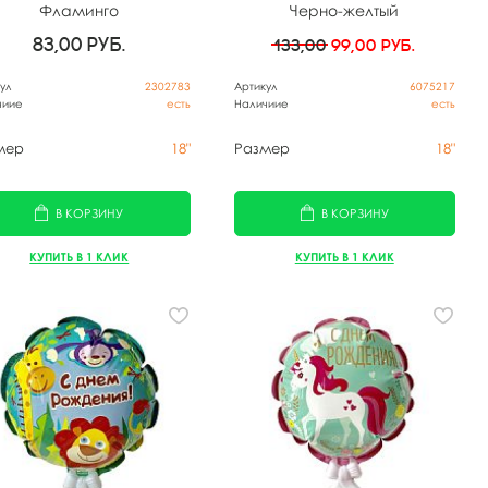
Фламинго
Черно-желтый
83,00
руб.
133,00
99,00
руб.
ул
2302783
Артикул
6075217
чиие
есть
Наличиие
есть
мер
18"
Размер
18"
В КОРЗИНУ
В КОРЗИНУ
КУПИТЬ В 1 КЛИК
КУПИТЬ В 1 КЛИК