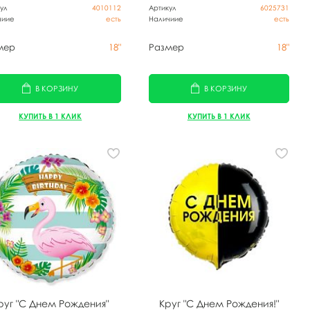
ул
4010112
Артикул
6025731
чиие
есть
Наличиие
есть
мер
18"
Размер
18"
В КОРЗИНУ
В КОРЗИНУ
КУПИТЬ В 1 КЛИК
КУПИТЬ В 1 КЛИК
руг "С Днем Рождения"
Круг "С Днем Рождения!"