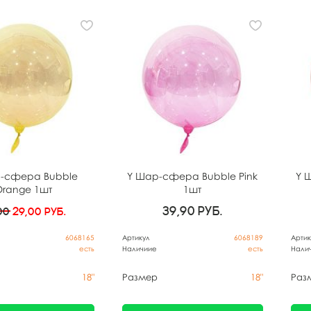
-сфера Bubble
Y Шар-сфера Bubble Pink
Y 
Orange 1шт
1шт
39,90
руб.
00
29,00
руб.
6068165
Артикул
6068189
Артик
есть
Наличиие
есть
Нали
18"
Размер
18"
Раз