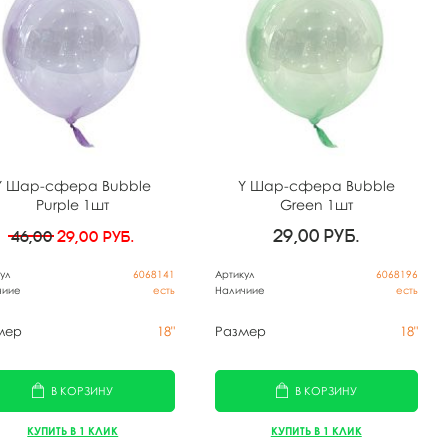
Y Шар-сфера Bubble
Y Шар-сфера Bubble
Purple 1шт
Green 1шт
29,00
руб.
46,00
29,00
руб.
ул
6068141
Артикул
6068196
чиие
есть
Наличиие
есть
мер
18"
Размер
18"
В КОРЗИНУ
В КОРЗИНУ
КУПИТЬ В 1 КЛИК
КУПИТЬ В 1 КЛИК