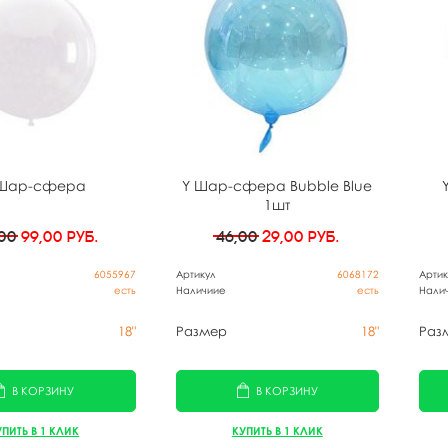
 Шар-сфера
Y Шар-сфера Bubble Blue
1шт
,00
99,00
руб.
46,00
29,00
руб.
6055967
Артикул
6068172
Артик
есть
Наличиие
есть
Нали
18"
Размер
18"
Раз
В КОРЗИНУ
В КОРЗИНУ
УПИТЬ В 1 КЛИК
КУПИТЬ В 1 КЛИК