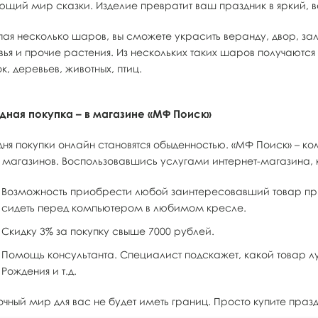
ющий мир сказки. Изделие превратит ваш праздник в яркий, 
пая несколько шаров, вы сможете украсить веранду, двор, зал
вья и прочие растения. Из нескольких таких шаров получают
к, деревьев, животных, птиц.
дная покупка – в магазине «МФ Поиск»
дня покупки онлайн становятся обыденностью. «МФ Поиск» – к
 магазинов. Воспользовавшись услугами интернет-магазина, 
Возможность приобрести любой заинтересовавший товар при
сидеть перед компьютером в любимом кресле.
Скидку 3% за покупку свыше 7000 рублей.
Помощь консультанта. Специалист подскажет, какой товар лу
Рождения и т.д.
очный мир для вас не будет иметь границ. Просто купите пра