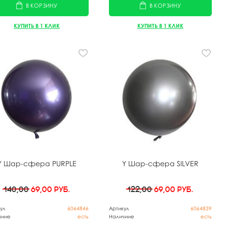
В КОРЗИНУ
В КОРЗИНУ
КУПИТЬ В 1 КЛИК
КУПИТЬ В 1 КЛИК
Y Шар-сфера PURPLE
Y Шар-сфера SILVER
140,00
69,00
руб.
122,00
69,00
руб.
ул
6064846
Артикул
6064839
чиие
есть
Наличиие
есть