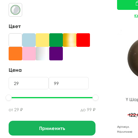
К
Цвет
Цена
Y Ша
от
29
₽
до
99
₽
122
Артикул
Применить
Наличиие