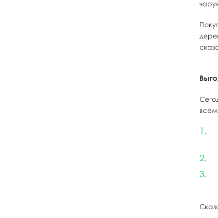
чару
Поку
дере
сказо
Выго
Сего
всем
Сказ