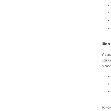
Шар 
У ва
Загл
масс
Така