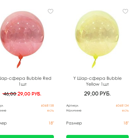
Шар-сфера Bubble Red
Y Шар-сфера Bubble
1шт
Yellow 1шт
29,00
руб.
46,00
29,00
руб.
ул
6068158
Артикул
6068134
чиие
есть
Наличиие
есть
мер
18"
Размер
18"