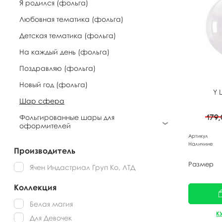
Я родился (фольга)
Любовная тематика (фольга)
Детская тематика (фольга)
На каждый день (фольга)
Поздравляю (фольга)
Новый год (фольга)
Y
Шар сфера
179
Фольгированные шары для
оформителей
Артикул
Наличиие
Производитель
Размер
Ячен Индастриал Груп Ко, ЛТД
Коллекция
Белая магия
К
Для Девочек