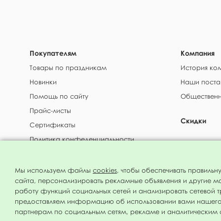
Покупателям
Компания
Товары по праздникам
История ко
Новинки
Наши поста
Помощь по сайту
Общественн
Прайс-листы
Скидки
Сертификаты
Политика конфеденциальности
Доставка и
Аренда балонов с гелием
Мы используем файлы
cookies
, чтобы обеспечивать правильн
МФ Поиск © 1994 - 2026 Все права защищены
сайта, персонализировать рекламные объявления и другие м
работу функций социальных сетей и анализировать сетевой 
предоставляем информацию об использовании вами нашего
партнерам по социальным сетям, рекламе и аналитическим