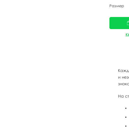
Размер
К
Кажд
и не
знак
На с