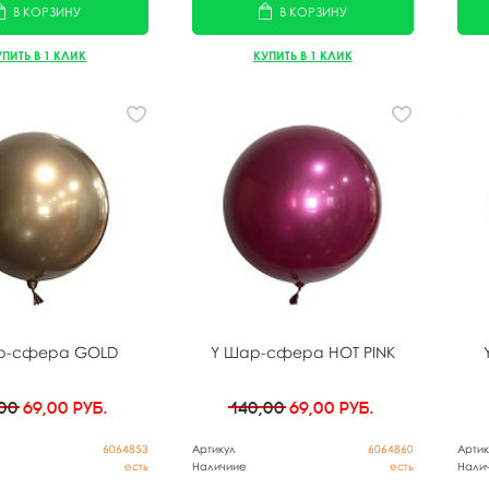
В КОРЗИНУ
В КОРЗИНУ
УПИТЬ В 1 КЛИК
КУПИТЬ В 1 КЛИК
р-сфера GOLD
Y Шар-сфера HOT PINK
,00
69,00
руб.
140,00
69,00
руб.
6064853
Артикул
6064860
Артик
есть
Наличиие
есть
Нали