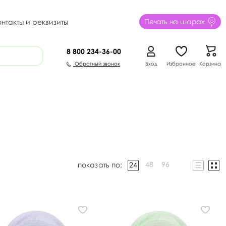
Печать на шарах
онтакты и реквизиты
8 800
234-36-00
Обратный звонок
Вход
Избранное
Корзина
48
96
24
показать по: