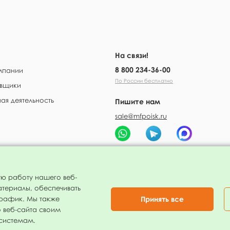
На связи!
8 800 234-36-00
мпании
По России бесплатно
вщики
ая деятельность
Пишите нам
sale@mfpoisk.ru
 оплата
ую работу нашего веб-
атериалы, обеспечивать
Принять все
трафик. Мы также
 веб-сайта своим
 системам.