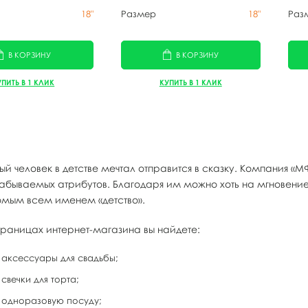
18"
Размер
18"
Раз
В КОРЗИНУ
В КОРЗИНУ
УПИТЬ В 1 КЛИК
КУПИТЬ В 1 КЛИК
ый человек в детстве мечтал отправится в сказку. Компания «
забываемых атрибутов. Благодаря им можно хоть на мгновени
омым всем именем «детство».
траницах интернет-магазина вы найдете:
аксессуары для свадьбы;
свечки для торта;
одноразовую посуду;