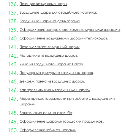
Поющие воздушные шары
.
Воздушные шары для свадебного кортежа
.
Воздушные шары на День города
.
Оформление загородного дома воздушными шарами
.
Оформление воздушными шарами теплоходов
.
Почему летает воздушный шарик
.
Мотоциклы из воздушных шаров
.
Яйцо из воздушного шара на Пасху
.
Популярные фигуры из воздушных шаров
.
Делаем панно из воздушных шаров
.
Как продлить жизнь воздушным шарам
.
Меры предосторожности при работе с воздушными
шарами
.
Бенгальские огни на свадьбе
.
Оформление шарами городских праздников
.
Оформление юбилея шарами
.