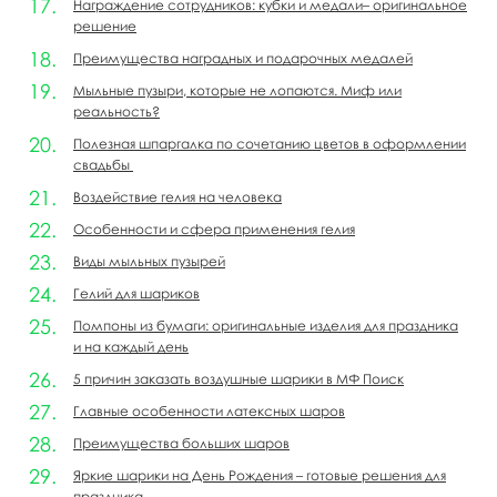
Награждение сотрудников: кубки и медали– оригинальное
решение
Преимущества наградных и подарочных медалей
Мыльные пузыри, которые не лопаются. Миф или
реальность?
Полезная шпаргалка по сочетанию цветов в оформлении
свадьбы
Воздействие гелия на человека
Особенности и сфера применения гелия
Виды мыльных пузырей
Гелий для шариков
Помпоны из бумаги: оригинальные изделия для праздника
и на каждый день
5 причин заказать воздушные шарики в МФ Поиск
Главные особенности латексных шаров
Преимущества больших шаров
Яркие шарики на День Рождения – готовые решения для
праздника