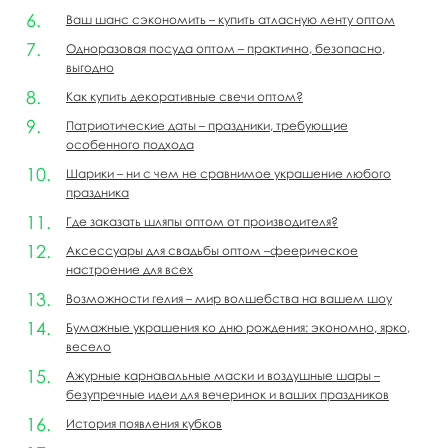
Ваш шанс сэкономить – купить атласную ленту оптом
Одноразовая посуда оптом – практично, безопасно,
выгодно
Как купить декоративные свечи оптом?
Патриотические даты – праздники, требующие
особенного подхода
Шарики – ни с чем не сравнимое украшение любого
праздника
Где заказать шляпы оптом от производителя?
Аксессуары для свадьбы оптом –феерическое
настроение для всех
Возможности гелия – мир волшебства на вашем шоу
Бумажные украшения ко дню рождения: экономно, ярко,
весело
Ажурные карнавальные маски и воздушные шары –
безупречные идеи для вечеринок и ваших праздников
История появления кубков