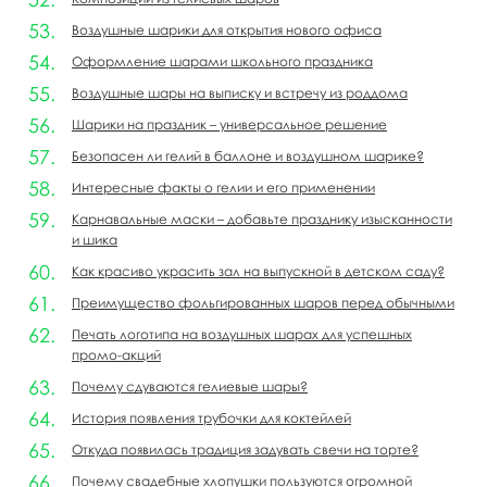
Воздушные шарики для открытия нового офиса
Оформление шарами школьного праздника
Воздушные шары на выписку и встречу из роддома
Шарики на праздник – универсальное решение
Безопасен ли гелий в баллоне и воздушном шарике?
Интересные факты о гелии и его применении
Карнавальные маски – добавьте празднику изысканности
и шика
Как красиво украсить зал на выпускной в детском саду?
Преимущество фольгированных шаров перед обычными
Печать логотипа на воздушных шарах для успешных
промо-акций
Почему сдуваются гелиевые шары?
История появления трубочки для коктейлей
Откуда появилась традиция задувать свечи на торте?
Почему свадебные хлопушки пользуются огромной