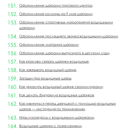
Оформление шарами торгового центра
.
Оформление колонны на 9 мая шарами
.
Оформление спортивных мероприятий воздушными
шарами
.
Оформление последнего звонка воздушными шарами
.
Оформление магазина шарами
.
Оформление шарами выпускного в детском саду
.
Как красиво связать шарики воздушные
.
Как завязывать воздушный шарик
.
Загадки про воздушные шары
.
Как украсить воздушный шарик своими руками
.
Как делать фигурки из воздушных шариков
.
Как извиниться перед девушкой с помощью воздушных
шаров — инструкция по применению
.
Игры и конкурсы с воздушными шариками
.
Воздушные шарики с пожеланиями
.