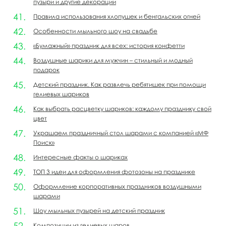
пузыри и другие декорации
Правила использования хлопушек и бенгальских огней
Особенности мыльного шоу на свадьбе
«Бумажный» праздник для всех: история конфетти
Воздушные шарики для мужчин – стильный и модный
подарок
Детский праздник. Как развлечь ребятишек при помощи
гелиевых шариков
Как выбрать расцветку шариков: каждому празднику свой
цвет
Украшаем праздничный стол шарами с компанией «МФ
Поиск»
Интересные факты о шариках
ТОП 3 идеи для оформления фотозоны на празднике
Оформление корпоративных праздников воздушными
шарами
Шоу мыльных пузырей на детский праздник
Композиции из гелиевых шаров