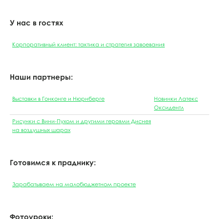
У нас в гостях
Корпоративный клиент: тактика и стратегия завоевания
Наши партнеры:
Выставки в Гонконге и Нюрнберге
Новинки Латекс
Оксидентл
Рисунки с Вини-Пухом и другими героями Диснея
на воздушных шарах
Готовимся к праднику:
Зарабатываем на малобюджетном проекте
Фотоуроки: