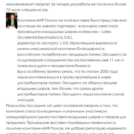
наименований товаров! За четыре дня работы ее посетило более
75 тысяч специалистов.
Компания «МФ Поиск» на этой выставке была представлена
на стенде ее давнего партнера – всемирно известного
производителя воздушных шаров из Мексики – Latex
Occidental Exportadora (L.O.E.).
Директор по экспорту L.O.E. Ирна Медина выразила от
имени мексиканской компании благодарность
российским потребителям продукции Латекс Оксидентл за
плодотворное сотрудничество на протяжении уже 11 лет и
пожелала удачи и процветания бизнеса.
Было особенно приятно узнать, что по итогам 2005 года
наша компания вошла в тройку крупнейших в мире
дистрибьюторов Латекс Оксидентл по объему продаж
воздушных шаров, тем более, что среди других
дистрибьюторов Латекс Оксидентл наша компания самая
молодая.
Результаты последних лет дают основания говорить о том, что
компания стала полноценным и значимым участником
международного рынка поставок воздушных шаров и товаров для
праздника. Прошедшие выставки подтвердили правильность
политики компании «МФ Поиск», ее добрую репутацию надежного
и перспективного партнера. Зарубежные коллеги ценят это