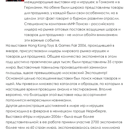
международные выставки игр и игрушек: в Гонконге и в
Германии. На обеих были широко представлены товары
для праздника, у каждой были свои особенности, но в
целом этот факт говорит о бурном развитии отрасли.
Специалисты компании «МФ Поиск» – российского
лидера на рынке оптовых поставок воздушных шаров и
товаров для праздника – не могли обойти вниманием
эти важные события.
На выставке Hong Kong Toys & Games Fair 2006, проходившей в
январе, присутствовали лидеры мирового рынка игрушек и
товаров для праздника. Общее количество экспонентов в этом
году достигло практически двух тысяч; были представлены 35 стран
мира. Выставочные павильоны производителей занимали
площадь, вдвое превышающую московский Экспоцентр!
Основной целью посещения выставки был поиск новых товаров и
идей. Мы привезли множество каталогов и образцов, по которым в
настоящее время проводим анализ и тестирование. Вполне
вероятно, что благодаря этой выставке наш ассортимент
пополнится интересными новинками.
Другая демонстрация достижений в мире игр и игрушек
происходила в феврале в немецком городе Нюрнберге.
Выставка «Игры и игрушки 2006» – была еще более
представительной: в ее работе приняли участие 2700 экспонентов
более чем из 60 стран мира, экспонировалось около миллиона