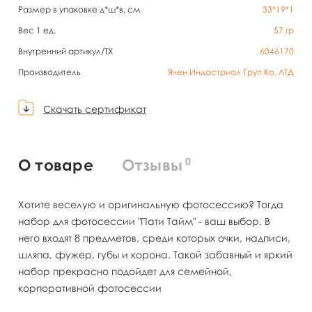
Размер в упаковке д*ш*в, см
33*19*1
Вес 1 ед.
57
гр
Внутренний артикул/TX
6046170
Производитель
Ячен Индастриал Груп Ко, ЛТД
Скачать сертификат
0
О товаре
Отзывы
Хотите веселую и оригинальную фотосессию? Тогда
набор для фотосессии "Пати Тайм" - ваш выбор. В
него входят 8 предметов, среди которых очки, надписи,
шляпа, фужер, губы и корона. Такой забавный и яркий
набор прекрасно подойдет для семейной,
корпоративной фотосессии