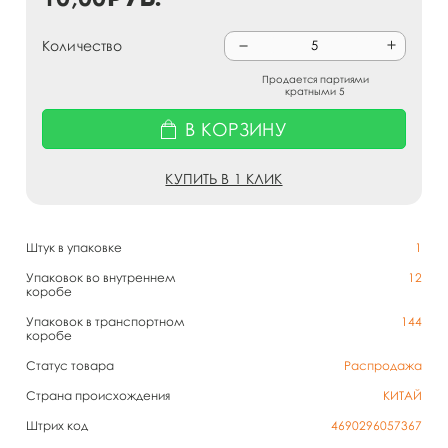
Количество
Продается партиями
кратными 5
В КОРЗИНУ
КУПИТЬ В 1 КЛИК
Штук в упаковке
1
Упаковок во внутреннем
12
коробе
Упаковок в транспортном
144
коробе
Статус товара
Распродажа
Страна происхождения
КИТАЙ
Штрих код
4690296057367