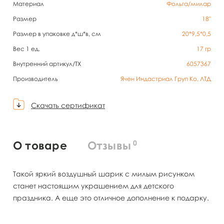
Материал
Фольга/милар
Размер
18"
Размер в упаковке д*ш*в, см
20*9,5*0,5
Вес 1 ед.
17
гр
Внутренний артикул/TX
6057367
Производитель
Ячен Индастриал Груп Ко, ЛТД
Скачать сертификат
0
О товаре
Отзывы
Такой яркий воздушный шарик с милым рисунком
станет настоящим украшением для детского
праздника. А еще это отличное дополнение к подарку.