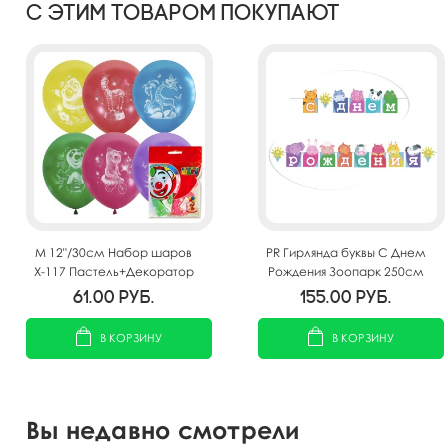
С этим товаром покупают
M 12"/30см Набор шаров
PR Гирлянда буквы С Днем
Х-117 Пастель+Декоратор
Рождения Зоопарк 250см
(растр) 2 ст. рис Веселый
61.00
руб.
155.00
руб.
зоопарк 5шт
В КОРЗИНУ
В КОРЗИНУ
Вы недавно смотрели