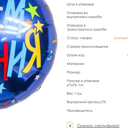
Штук в упаковке
Упаковок во
внутреннем коробе
Упаковок в
транспортном коробе
Статус товара
Базовы
Страна происхождения
Штрих код
Материал
Размер
Размер в упаковке
д*ш*в, см
Вес 1 ед.
Внутренний артикул/TX
Производитель
Скачать сертификат