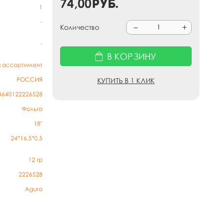
74,00
руб.
1
-
Количество
-
В КОРЗИНУ
й ассортимент
РОССИЯ
КУПИТЬ В 1 КЛИК
4640122226528
Фольга
18"
24*16,5*0,5
12
гр
2226528
Agura