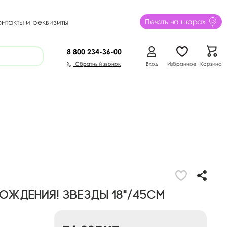
Печать на шарах
онтакты и реквизиты
8 800
234-36-00
Обратный звонок
Вход
Избранное
Корзина
рождения! Звезды 18"/45см