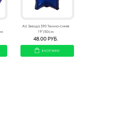
AU Звезда 390 Темно-синяя
см
19"/50см
48.00
руб.
В КОРЗИНУ