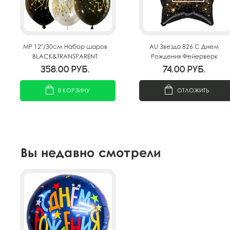
MP 12"/30см Набор шаров
AU Звезда 826 С Днем
BLACK&TRANSPARENT
Рождения Фейерверк
ассорти рис Ты Звезда! 25шт
19"/50см
358.00
руб.
74.00
руб.
В КОРЗИНУ
ОТЛОЖИТЬ
Вы недавно смотрели