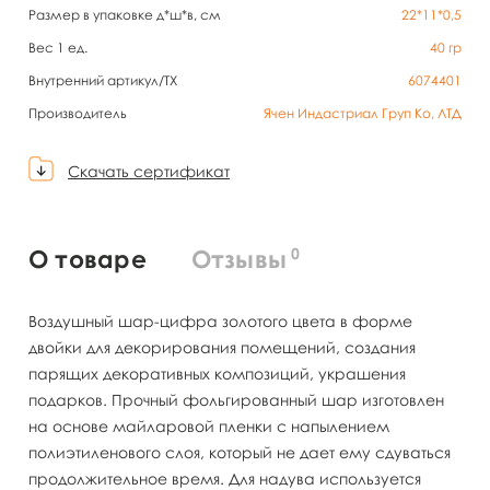
Размер в упаковке д*ш*в, см
22*11*0,5
Вес 1 ед.
40
гр
Внутренний артикул/TX
6074401
Производитель
Ячен Индастриал Груп Ко, ЛТД
Скачать сертификат
0
О товаре
Отзывы
Воздушный шар-цифра золотого цвета в форме
двойки для декорирования помещений, создания
парящих декоративных композиций, украшения
подарков. Прочный фольгированный шар изготовлен
на основе майларовой пленки с напылением
полиэтиленового слоя, который не дает ему сдуваться
продолжительное время. Для надува используется