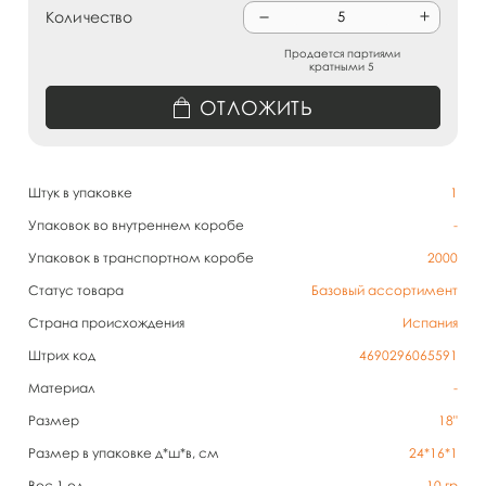
Количество
Продается партиями
кратными 5
ОТЛОЖИТЬ
Штук в упаковке
1
Упаковок во внутреннем коробе
-
Упаковок в транспортном коробе
2000
Статус товара
Базовый ассортимент
Страна происхождения
Испания
Штрих код
4690296065591
Материал
-
Размер
18"
Размер в упаковке д*ш*в, см
24*16*1
Вес 1 ед.
10
гр