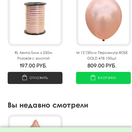
RL Лента 5мм x 250м
M 12"/30см Перламутр ROSE
Розовая с золотой
GOLD 478 100шт
полосой(Москва) А0547
197.00
руб.
809.00
руб.
ОТЛОЖИТЬ
В КОРЗИНУ
Вы недавно смотрели