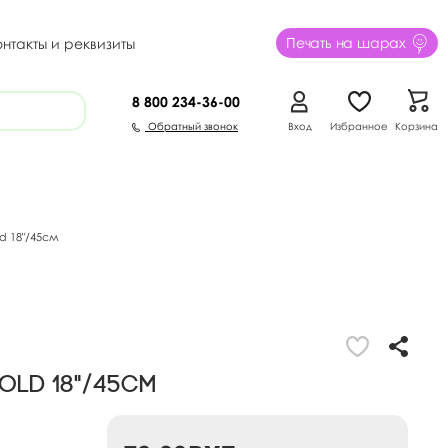
Печать на шарах
онтакты и реквизиты
8 800
234-36-00
Обратный звонок
Вход
Избранное
Корзина
d 18"/45см
old 18"/45см