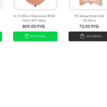
M 12"/30см Перламутр ROSE
FM Звезда Rose Gold
GOLD 478 100шт
18"/45см
809.00
руб.
72.00
руб.
В КОРЗИНУ
ОТЛОЖИТЬ