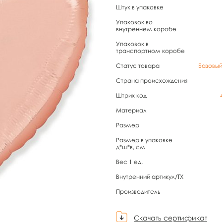
Штук в упаковке
Упаковок во
внутреннем коробе
Упаковок в
транспортном коробе
Статус товара
Базовы
Страна происхождения
Штрих код
Материал
Размер
Размер в упаковке
д*ш*в, см
Вес 1 ед.
Внутренний артикул/TX
Производитель
Скачать сертификат