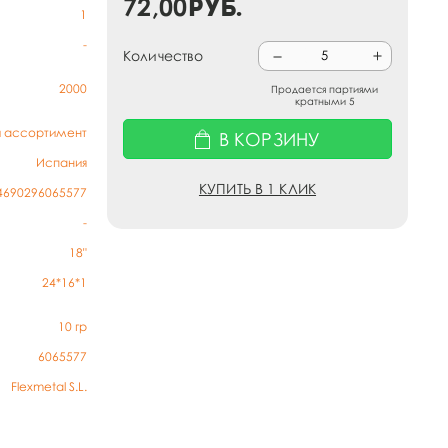
72,00
руб.
1
-
Количество
2000
Продается партиями
кратными 5
й ассортимент
В КОРЗИНУ
Испания
КУПИТЬ В 1 КЛИК
4690296065577
-
18"
24*16*1
10
гр
6065577
Flexmetal S.L.