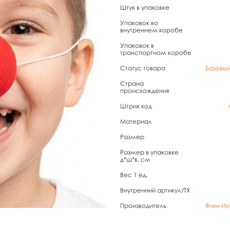
Штук в упаковке
Упаковок во
внутреннем коробе
Упаковок в
транспортном коробе
Статус товара
Базовы
Страна
происхождения
Штрих код
Материал
Размер
Размер в упаковке
д*ш*в, см
Вес 1 ед.
Внутренний артикул/TX
Производитель
Ячен Ин