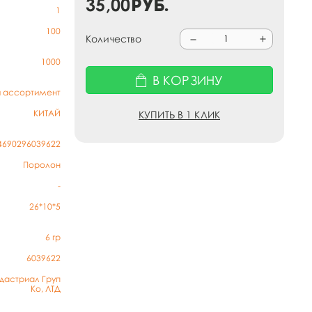
35,00
руб.
1
100
Количество
1000
В КОРЗИНУ
й ассортимент
КИТАЙ
КУПИТЬ В 1 КЛИК
4690296039622
Поролон
-
26*10*5
6
гр
6039622
дастриал Груп
Ко, ЛТД