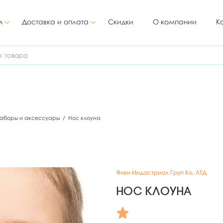
м
Доставка и оплата
Скидки
О компании
К
наборы и аксессуары
/
Нос клоуна
Ячен Индастриал Груп Ко, ЛТД
Нос клоуна