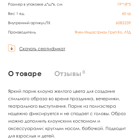
Размер в упаковке д*ш*в, см
19*18*5
Вес 1 ед.
60
гр
Внутренний артикул/TX
6082239
Производитель
Ячен Индастриал Груп Ко, ЛТД
Скачать сертификат
0
О товаре
Отзывы
Яркий парик клоуна желтого цвета для создания
стильного образа во время праздника, вечеринки,
театрального выступления. Парик из полиэстера
надежно фиксируется и не спадает с головы. Образ
можно дополнить клоунским костюмом и
аксессуарами: круглым носом, бабочкой. Подходит
для взрослых и детей.