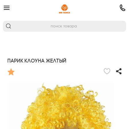
Парик клоуна желтый