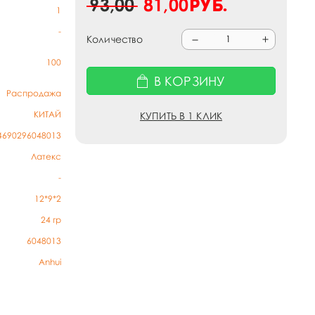
93,00
81,00
руб.
1
-
Количество
100
В КОРЗИНУ
Распродажа
КИТАЙ
КУПИТЬ В 1 КЛИК
4690296048013
Латекс
-
12*9*2
24
гр
6048013
Anhui