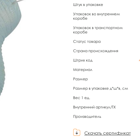
Штук в упаковке
Упаковок во внутреннем
коробе
Упаковок в транспортном
коробе
Статус товара
Страна происхождения
Штрих код
Материал
Размер
Размер в упаковке д*ш*в, см
Вес 1 ед.
Внутренний артикул/TX
Производитель
Скачать сертификат