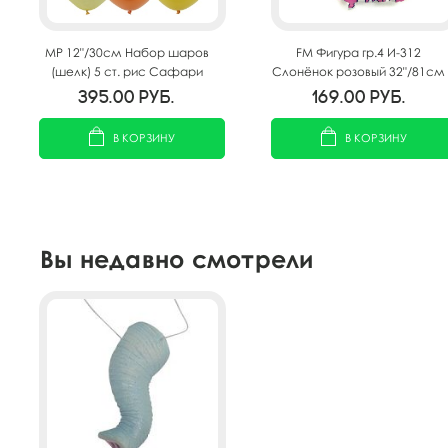
MP 12"/30см Набор шаров
FM Фигура гр.4 И-312
(шелк) 5 ст. рис Сафари
Слонёнок розовый 32"/81см
25шт
395.00
руб.
169.00
руб.
В КОРЗИНУ
В КОРЗИНУ
Вы недавно смотрели