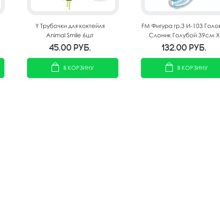
Y Трубочки для коктейля
FM Фигура гр.3 И-103 Голо
Animal Smile 6шт
Слоник Голубой 39см X
99см
45.00
руб.
132.00
руб.
В КОРЗИНУ
В КОРЗИНУ