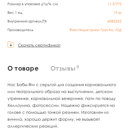
Размер в упаковке д*ш*в, см
11,5*7*2
Вес 1 ед.
15
гр
Внутренний артикул/TX
6082222
Производитель
Ячен Индастриал Груп Ко, ЛТД
Скачать сертификат
0
О товаре
Отзывы
Нос Бабы-Яги с серьгой для создания карнавального
или театрального образа на выступлении, детском
утреннике, карнавальной вечеринке, пати по поводу
Хеллоуина, фотосессии. Надежно фиксируется на
голове с помощью тонкой резинки. Изготовлен из
винила, хорошо держит форму, не вызывает
аллергических реакций.