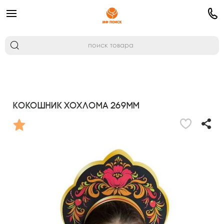
Кокошник Хохлома 269мм