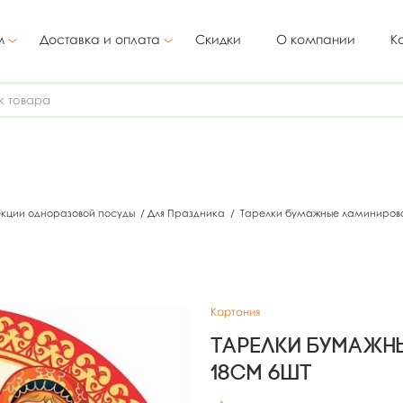
м
Доставка и оплата
Скидки
О компании
К
екции одноразовой посуды
/
Для Праздника
/
Тарелки бумажные ламиниров
Картония
Тарелки бумажн
18см 6шт