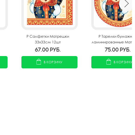
P Салфетки Матрешки
P Тарелки бумажны
33х33см 12шт
ламинированные Матр
23см 6шт
67.00
руб.
75.00
руб.
В КОРЗИНУ
В КОРЗИНУ