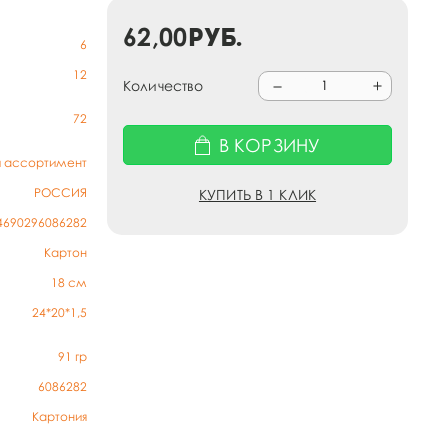
62,00
руб.
6
12
Количество
72
В КОРЗИНУ
й ассортимент
РОССИЯ
КУПИТЬ В 1 КЛИК
4690296086282
Картон
18 см
24*20*1,5
91
гр
6086282
Картония