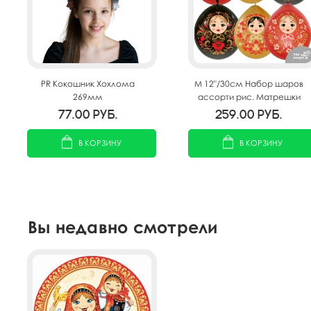
PR Кокошник Хохлома
M 12"/30см Набор шаров
269мм
ассорти рис. Матрешки
15шт.
77.00
руб.
259.00
руб.
В КОРЗИНУ
В КОРЗИНУ
Вы недавно смотрели