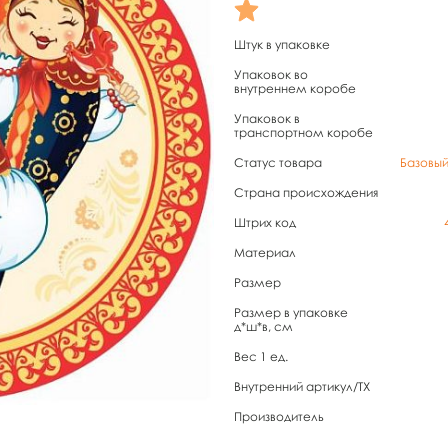
Штук в упаковке
Упаковок во
внутреннем коробе
Упаковок в
транспортном коробе
Статус товара
Базовы
Страна происхождения
Штрих код
Материал
Размер
Размер в упаковке
д*ш*в, см
Вес 1 ед.
Внутренний артикул/TX
Производитель