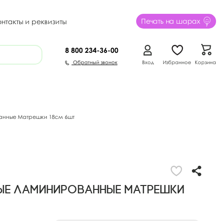
Печать на шарах
онтакты и реквизиты
8 800
234-36-00
Обратный звонок
Вход
Избранное
Корзина
анные Матрешки 18см 6шт
ые ламинированные Матрешки