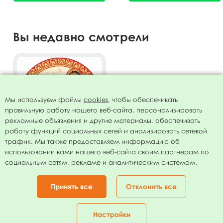
Вы недавно смотрели
Мы используем файлы
cookies
, чтобы обеспечивать
правильную работу нашего веб-сайта, персонализировать
рекламные объявления и другие материалы, обеспечивать
работу функций социальных сетей и анализировать сетевой
трафик. Мы также предоставляем информацию об
использовании вами нашего веб-сайта своим партнерам по
Тарелки бумажные
социальным сетям, рекламе и аналитическим системам.
ламинированные Матрешки
23см 6шт
75.00
руб.
Принять все
Отклонить все
В КОРЗИНУ
Настройки
Главная
Каталог
Корзина
Избранное
Кабинет