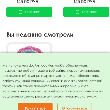
69см
69см
145.00
руб.
145.00
руб.
В КОРЗИНУ
В КОРЗИНУ
Вы недавно смотрели
Мы используем файлы
cookies
, чтобы обеспечивать
правильную работу нашего веб-сайта, персонализировать
рекламные объявления и другие материалы, обеспечивать
работу функций социальных сетей и анализировать сетевой
трафик. Мы также предоставляем информацию об
использовании вами нашего веб-сайта своим партнерам по
Джамбо Холодное сердце /
социальным сетям, рекламе и аналитическим системам.
МУЗ 71 см
1618.00
руб.
Принять все
Отклонить все