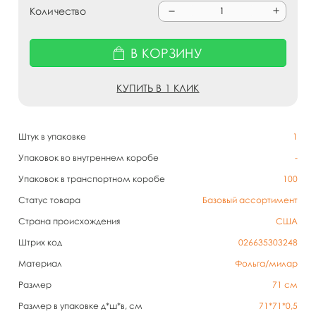
Количество
В КОРЗИНУ
КУПИТЬ В 1 КЛИК
Штук в упаковке
1
Упаковок во внутреннем коробе
-
Упаковок в транспортном коробе
100
Статус товара
Базовый ассортимент
Страна происхождения
CША
Штрих код
026635303248
Материал
Фольга/милар
Размер
71 см
Размер в упаковке д*ш*в, см
71*71*0,5