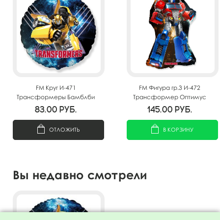
FM Круг И-471
FM Фигура гр.3 И-472
Трансформеры Бамблби
Трансформер Оптимус
18"/45см
Прайм 76см X 53см
83.00
руб.
145.00
руб.
ОТЛОЖИТЬ
В КОРЗИНУ
Вы недавно смотрели