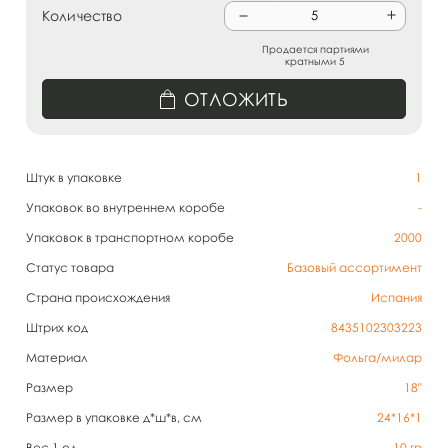
Количество
Продается партиями
кратными 5
ОТЛОЖИТЬ
Штук в упаковке
1
Упаковок во внутреннем коробе
-
Упаковок в транспортном коробе
2000
Статус товара
Базовый ассортимент
Страна происхождения
Испания
Штрих код
8435102303223
Материал
Фольга/милар
Размер
18"
Размер в упаковке д*ш*в, см
24*16*1
Вес 1 ед.
10
гр