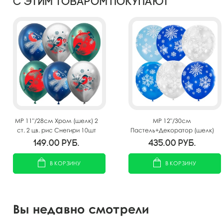
С этим товаром покупают
MР 11"/28см Хром (шелк) 2
MP 12"/30см
ст. 2 цв. рис Снегири 10шт
Пастель+Декоратор (шелк)
5 ст. рис Снежинки 25шт
149.00
руб.
435.00
руб.
В КОРЗИНУ
В КОРЗИНУ
Вы недавно смотрели