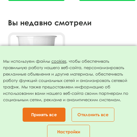
Вы недавно смотрели
Мы используем файлы
cookies
, чтобы обеспечивать
правильную работу нашего веб-сайта, персонализировать
рекламные объявления и другие материалы, обеспечивать
работу функций социальных сетей и анализировать сетевой
трафик. Мы также предоставляем информацию об
использовании вами нашего веб-сайта своим партнерам по
Стаканы пластиковые
социальным сетям, рекламе и аналитическим системам.
Холодное Сердце Frozzen II
200мл 8шт
149.00
руб.
Принять все
Отклонить все
В КОРЗИНУ
Настройки
Главная
Каталог
Корзина
Избранное
Кабинет