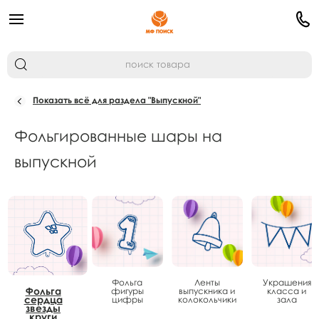
Показать всё для раздела "Выпускной"
Фольгированные шары на
выпускной
Фольга
Ленты
Украшения
Фольга
фигуры
выпускника и
класса и
сердца
цифры
колокольчики
зала
звезды
круги