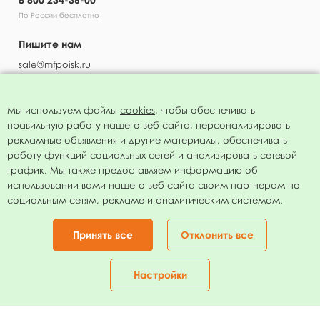
По России бесплатно
Пишите нам
sale@mfpoisk.ru
Мы используем файлы
cookies
, чтобы обеспечивать
правильную работу нашего веб-сайта, персонализировать
УЗНАВАЙТЕ ПЕРВЫМИ О НОВОСТЯХ
рекламные объявления и другие материалы, обеспечивать
работу функций социальных сетей и анализировать сетевой
трафик. Мы также предоставляем информацию об
использовании вами нашего веб-сайта своим партнерам по
социальным сетям, рекламе и аналитическим системам.
Подписаться
Нажимая на кнопку я соглашаюсь с
политикой конфиденциальности
Принять все
Отклонить все
Присоединяйтесь!
Настройки
Главная
Каталог
Корзина
Избранное
Кабинет