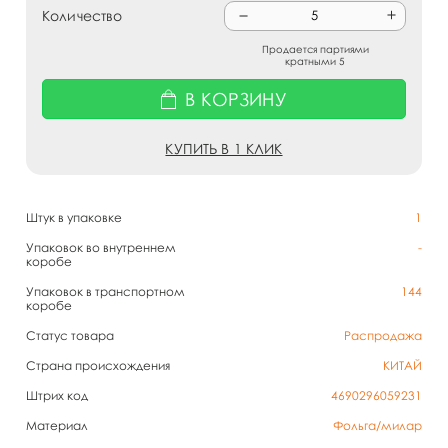
Количество
Продается партиями
кратными 5
В КОРЗИНУ
КУПИТЬ В 1 КЛИК
Штук в упаковке
1
Упаковок во внутреннем
-
коробе
Упаковок в транспортном
144
коробе
Статус товара
Распродажа
Страна происхождения
КИТАЙ
Штрих код
4690296059231
Материал
Фольга/милар