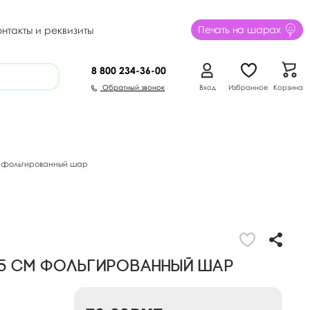
Печать на шарах
онтакты и реквизиты
8 800
234-36-00
Обратный звонок
Вход
Избранное
Корзина
см фольгированный шар
/45 см фольгированный шар