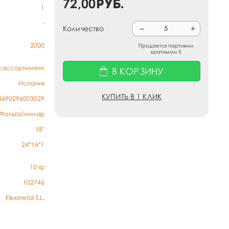
72,00
руб.
1
-
Количество
2000
Продается партиями
кратными 5
й ассортимент
В КОРЗИНУ
Испания
КУПИТЬ В 1 КЛИК
4690296003029
Фольга/милар
18"
24*16*1
10
гр
102746
Flexmetal S.L.