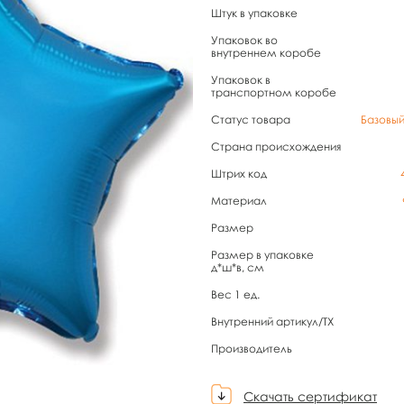
Штук в упаковке
Упаковок во
внутреннем коробе
Упаковок в
транспортном коробе
Статус товара
Базовы
Страна происхождения
Штрих код
Материал
Размер
Размер в упаковке
д*ш*в, см
Вес 1 ед.
Внутренний артикул/TX
Производитель
Скачать сертификат