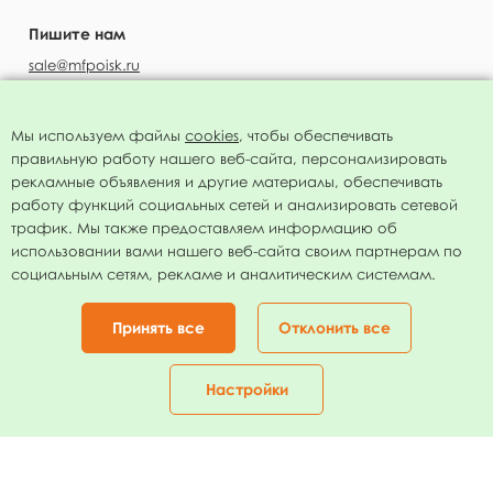
Пишите нам
sale@mfpoisk.ru
Мы используем файлы
cookies
, чтобы обеспечивать
правильную работу нашего веб-сайта, персонализировать
УЗНАВАЙТЕ ПЕРВЫМИ О НОВОСТЯХ
рекламные объявления и другие материалы, обеспечивать
работу функций социальных сетей и анализировать сетевой
трафик. Мы также предоставляем информацию об
использовании вами нашего веб-сайта своим партнерам по
социальным сетям, рекламе и аналитическим системам.
Подписаться
Нажимая на кнопку я соглашаюсь с
политикой конфиденциальности
Принять все
Отклонить все
Присоединяйтесь!
Настройки
Главная
Каталог
Корзина
Избранное
Кабинет
МФ Поиск © 1994 - 2026 Все права защищены