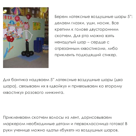
Берем латексные воздушные шары 5”:
делаем глазки, уши, носик. Все
крепим к голове двусторонним
скотчем. Для рта можно взять
ненадутый шар – сердце с
отрезанным «хвостиком», либо
приклеить подходящий стикер.
Для бантика надуваем 5” латексные воздушные шары (два
шара), связываем их в «двойку» и привязываем ко второму
«хвостику» розового линкинга.
Приклеиваем скотчем волосы из лент, дорисовываем
маркером необходимые детали и первоклассница готова! В
руки ученице можно «дать» «букет» из воздушных шаров.