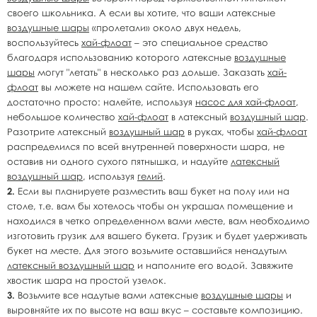
своего школьника. А если вы хотите, что ваши латексные
воздушные шары
«пролетали» около двух недель,
воспользуйтесь
хай-флоат
– это специальное средство
благодаря использованию которого латексные
воздушные
шары
могут "летать" в несколько раз дольше. Заказать
хай-
флоат
вы можете на нашем сайте. Использовать его
достаточно просто: налейте, используя
насос для хай-флоат
,
небольшое количество
хай-флоат
в латексный
воздушный шар
.
Разотрите латексный
воздушный шар
в руках, чтобы
хай-флоат
распределился по всей внутренней поверхности шара, не
оставив ни одного сухого пятнышка, и надуйте
латексный
воздушный шар
, используя
гелий
.
2.
Если вы планируете разместить ваш букет на полу или на
столе, т.е. вам бы хотелось чтобы он украшал помещение и
находился в четко определенном вами месте, вам необходимо
изготовить грузик для вашего букета. Грузик и будет удерживать
букет на месте. Для этого возьмите оставшийся ненадутым
латексный воздушный шар
и наполните его водой. Завяжите
хвостик шара на простой узелок.
3.
Возьмите все надутые вами латексные
воздушные шары
и
выровняйте их по высоте на ваш вкус – составьте композицию.