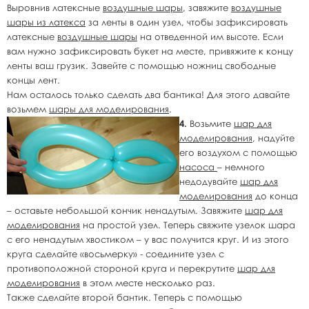
Выровнив латексные
воздушные шары
, завяжите
воздушные
шары из латекса
за ленты в один узел, чтобы зафиксировать
латексные
воздушные шары
на отведенной им высоте. Если
вам нужно зафиксировать букет на месте, привяжите к концу
ленты ваш грузик. Завейте с помощью ножниц свободные
концы лент.
Нам осталось только сделать два бантика! Для этого давайте
возьмем
шары для моделирования
.
4.
Возьмите
шар для
моделирования
, надуйте
его воздухом с помощью
насоса
– немного
недодувайте
шар для
моделирования
до конца
– оставьте небольшой кончик ненадутым. Завяжите
шар для
моделирования
на простой узел. Теперь свяжите узелок шара
с его ненадутым хвостиком – у вас получится круг. И из этого
круга сделайте «восьмерку» - соедините узел с
противоположной стороной круга и перекрутите
шар для
моделирования
в этом месте несколько раз.
Также сделайте второй бантик. Теперь с помощью