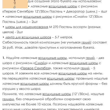
Для создания этого букета мы использовали:
• латексные
воздушные шары
с рисунком
«Первое Сентября» 12"/30см Пастель + Декоратор (шелк.) – 6шт
• латексные
воздушные шары
с рисунком «Смайл» 12"/30см
Пастель (шелк.) – 2шт
•
шары для моделирования
М 270 Пастель ассорти (разных
цветов) - 2шт
•
лента для воздушных шаров
– 5-7 метров.
Себестоимость такой композиции (не учитывая
гелий
) составит
26 руб. Итак, давайте приступим к изготовлению букета.
1.
Надуйте латексные
воздушные шары
, используя
гелий
, - два
шара с рисунком «
Смайл
» и латексные
воздушные шары
с
рисунком «
Первое Сентября
», также используя
гелий
, - 5
шаров. И завяжите все латексные
воздушные шары
на ленты.
Не передувайте латексные
водушные шары
: правильно надутые
латексные
воздушные шары
должны быть круглой формы – без
«груши» у хвоста шара.
Помните, что латексные
воздушные шары
(12''/30см), надутые
гелием
, без специальной обработки сохраняют свою
«летучесть» не более 10 часов. Поэтому надувайте латексные
воздушные шары
вечером перед торжественной линейкой