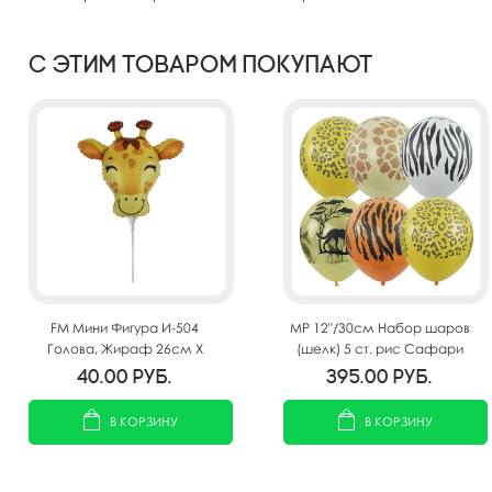
С этим товаром покупают
FM Мини Фигура И-504
MP 12"/30см Набор шаров
Голова, Жираф 26см X
(шелк) 5 ст. рис Сафари
30см
25шт
40.00
руб.
395.00
руб.
В КОРЗИНУ
В КОРЗИНУ