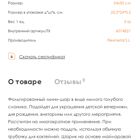
Размер
24х30 см
Размер в упаковке д*ш*в, см
25,5*24*0,5
Вес 1 ед.
5
гр
Внутренний артикул/TX
6074821
Производитель
Flexmetal S.L.
Скачать сертификат
0
О товаре
Отзывы
Фольгированный мини-шар в виде милого голубого
слоника. Подойдет для украшения детской вечеринки,
дня рождения, викторины или другого мероприятия.
Рассчитан на многократное применение. При
необходимости можно поддуть, используя обычную
трубочку для коктейлей. Шарик на основе майларовой