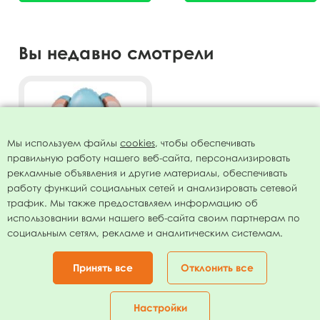
Вы недавно смотрели
Мы используем файлы
cookies
, чтобы обеспечивать
правильную работу нашего веб-сайта, персонализировать
рекламные объявления и другие материалы, обеспечивать
работу функций социальных сетей и анализировать сетевой
трафик. Мы также предоставляем информацию об
использовании вами нашего веб-сайта своим партнерам по
Мини Фигура Голова Слоник
социальным сетям, рекламе и аналитическим системам.
Голубой 24см х 30см
36.00
руб.
Принять все
Отклонить все
В КОРЗИНУ
Настройки
Главная
Каталог
Корзина
Избранное
Кабинет