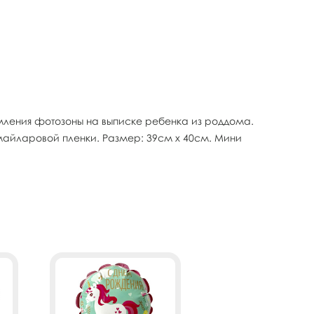
мления фотозоны на выписке ребенка из роддома.
майларовой пленки. Размер: 39см х 40см. Мини