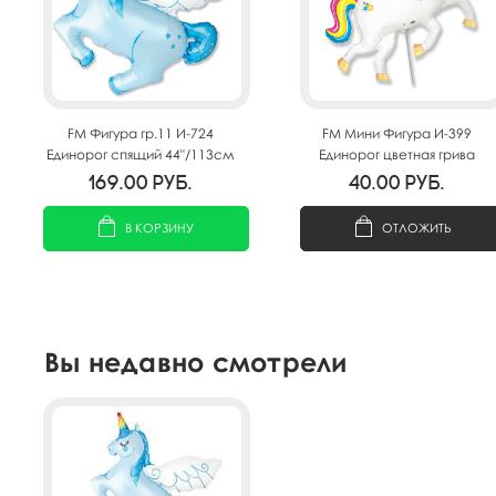
FM Фигура гр.11 И-724
FM Мини Фигура И-399
Единорог спящий 44"/113см
Единорог цветная грива
36см X 27см
169.00
руб.
40.00
руб.
В КОРЗИНУ
ОТЛОЖИТЬ
Вы недавно смотрели