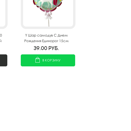
20
Y Шар самодув С Днем
й
Рождения Единорог 15см
39.00
руб.
В КОРЗИНУ