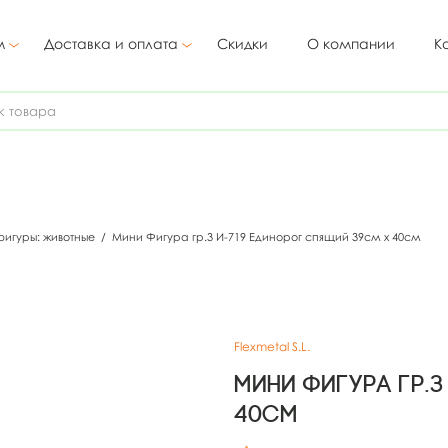
м
Доставка и оплата
Скидки
О компании
К
игуры: животные
/
Мини Фигура гр.3 И-719 Единорог спящий 39см х 40см
Flexmetal S.L.
Мини Фигура гр.
40см