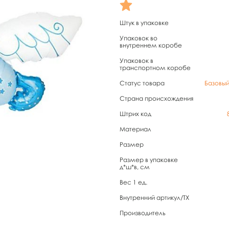
Штук в упаковке
Упаковок во
внутреннем коробе
Упаковок в
транспортном коробе
Статус товара
Базовы
Страна происхождения
Штрих код
Материал
Размер
Размер в упаковке
д*ш*в, см
Вес 1 ед.
Внутренний артикул/TX
Производитель