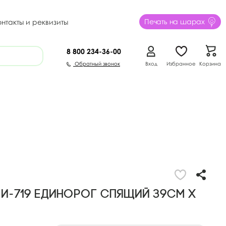
Печать на шарах
онтакты и реквизиты
8 800
234-36-00
Обратный звонок
Вход
Избранное
Корзина
3 И-719 Единорог спящий 39см х