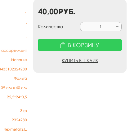
40,00
руб.
1
-
Количество
-
В КОРЗИНУ
й ассортимент
Испания
КУПИТЬ В 1 КЛИК
8435102324280
Фольга
39 см х 40 см
25,5*24*0,5
3
гр
2324280
Flexmetal S.L.