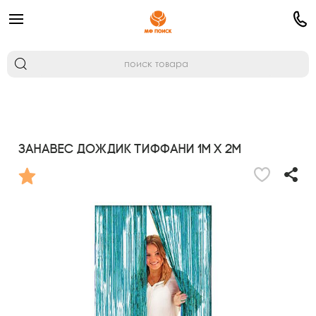
Занавес Дождик Тиффани 1м х 2м