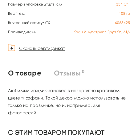
Размер в упаковке д*ш*в, см
33*15*1
Вес 1 ед.
108
гр
Внутренний артикул/TX
6058425
Производитель
Ячен Индастриал Груп Ко, ЛТД
Скачать сертификат
0
О товаре
Отзывы
Любимый дождик-занавес в невероятно красивом
цвете тиффани. Такой декор можно использовать не
только на празднике, но и, например, для
фотосессий.
С этим товаром покупают