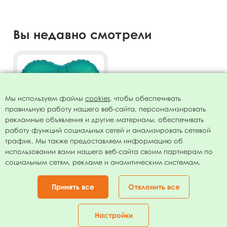
Вы недавно смотрели
Мы используем файлы
cookies
, чтобы обеспечивать
правильную работу нашего веб-сайта, персонализировать
рекламные объявления и другие материалы, обеспечивать
работу функций социальных сетей и анализировать сетевой
трафик. Мы также предоставляем информацию об
использовании вами нашего веб-сайта своим партнерам по
AU Сердце Мистик
социальным сетям, рекламе и аналитическим системам.
Тиффани 19"/50см
48.00
руб.
Принять все
Отклонить все
В КОРЗИНУ
Настройки
Главная
Каталог
Корзина
Избранное
Кабинет