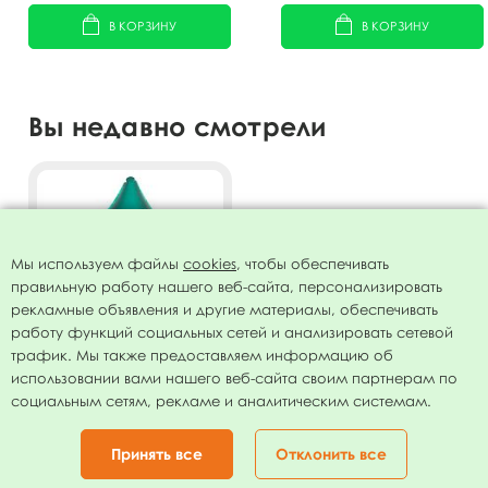
В КОРЗИНУ
В КОРЗИНУ
Вы недавно смотрели
Мы используем файлы
cookies
, чтобы обеспечивать
правильную работу нашего веб-сайта, персонализировать
рекламные объявления и другие материалы, обеспечивать
работу функций социальных сетей и анализировать сетевой
трафик. Мы также предоставляем информацию об
использовании вами нашего веб-сайта своим партнерам по
AU Звезда Мистик Тиффани
социальным сетям, рекламе и аналитическим системам.
19"/50 см
48.00
руб.
Принять все
Отклонить все
В КОРЗИНУ