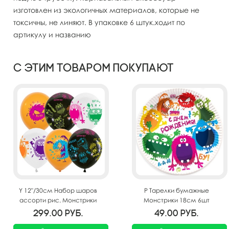
изготовлен из экологичных материалов, которые не
токсичны, не линяют. В упаковке 6 штук.ходит по
артикулу и названию
С этим товаром покупают
Y 12"/30см Набор шаров
P Тарелки бумажные
ассорти рис. Монстрики
Монстрики 18см 6шт
25шт
299.00
руб.
49.00
руб.