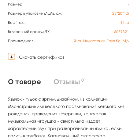
Размер
-
Размер в упаковке д*ш*в, см
23*20*1,5
Вес 1 ед.
44
гр
Внутренний артикул/TX
6079321
Производитель
Ячен Индастриал Груп Ко, ЛТД
Скачать сертификат
0
О товаре
Отзывы
Язычок - гудок с ярким дизайном из коллекции
«Монстрики» для веселого празднования детского дня
рождения, проведения вечеринки, конкурсов.
Музыкальная игрушка - свистулька издает
характерный звук при разворачивании язычка, если
подуть в трубочку. Карнавальный аксессуар