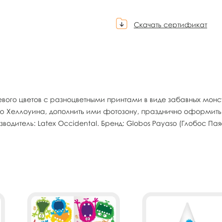
Скачать сертификат
жевого цветов с разноцветными принтами в виде забавных м
ю Хеллоуина, дополнить ими фотозону, празднично оформить г
водитель: Latex Occidental. Бренд: Globos Payaso (Глобос Пая