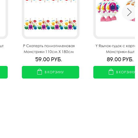
шт
P Скатерть полиэтиленовая
Y Язычок-гудок с карто
Монстрики 110см X 180см
Монстрики 6шт
59.00
руб.
89.00
руб.
В КОРЗИНУ
В КОРЗИНУ