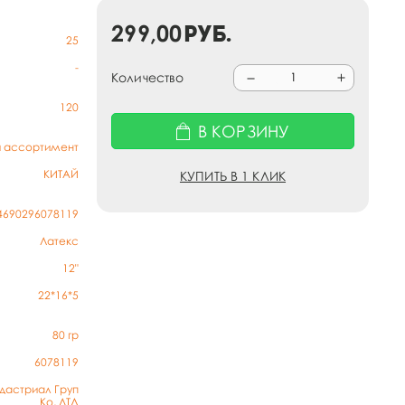
299,00
руб.
25
-
Количество
120
В КОРЗИНУ
й ассортимент
КИТАЙ
КУПИТЬ В 1 КЛИК
4690296078119
Латекс
12"
22*16*5
80
гр
6078119
дастриал Груп
Ко, ЛТД