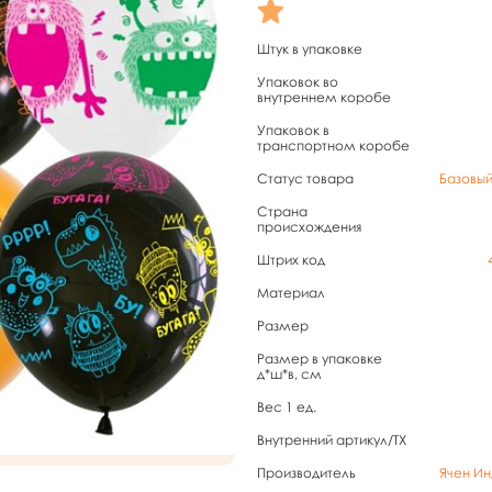
Штук в упаковке
Упаковок во
внутреннем коробе
Упаковок в
транспортном коробе
Статус товара
Базовы
Страна
происхождения
Штрих код
Материал
Размер
Размер в упаковке
д*ш*в, см
Вес 1 ед.
Внутренний артикул/TX
Производитель
Ячен Ин