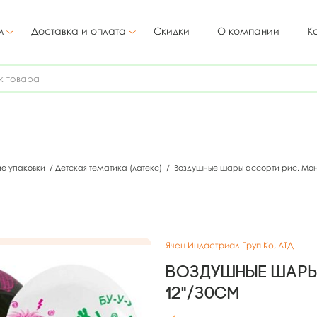
м
Доставка и оплата
Скидки
О компании
К
ие упаковки
/
Детская тематика (латекс)
/
Воздушные шары ассорти рис. Мон
Ячен Индастриал Груп Ко, ЛТД
Воздушные шары
12"/30см