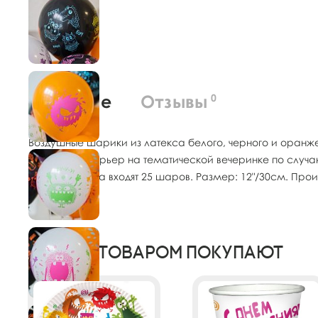
О товаре
Отзывы
0
Воздушные шарики из латекса белого, черного и оран
украсить интерьер на тематической вечеринке по случа
состав набора входят 25 шаров. Размер: 12"/30см. Произ
С этим товаром покупают