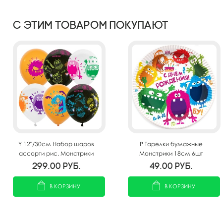
С этим товаром покупают
Y 12"/30см Набор шаров
P Тарелки бумажные
ассорти рис. Монстрики
Монстрики 18см 6шт
25шт
299.00
руб.
49.00
руб.
В КОРЗИНУ
В КОРЗИНУ