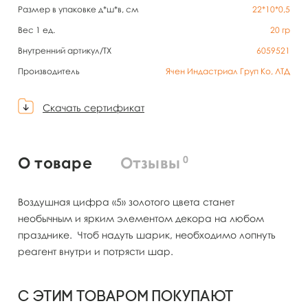
Размер в упаковке д*ш*в, см
22*10*0,5
Вес 1 ед.
20
гр
Внутренний артикул/TX
6059521
Производитель
Ячен Индастриал Груп Ко, ЛТД
Скачать сертификат
0
О товаре
Отзывы
Воздушная цифра «5» золотого цвета станет
необычным и ярким элементом декора на любом
празднике. Чтоб надуть шарик, необходимо лопнуть
реагент внутри и потрясти шар.
С этим товаром покупают