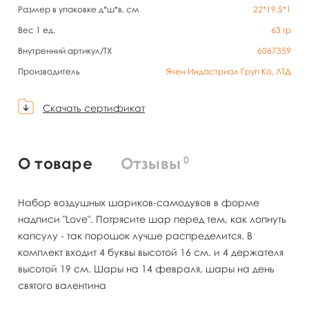
Размер в упаковке д*ш*в, см
22*19,5*1
Вес 1 ед.
63
гр
Внутренний артикул/TX
6067359
Производитель
Ячен Индастриал Груп Ко, ЛТД
Скачать сертификат
0
О товаре
Отзывы
Набор воздушных шариков-самодувов в форме
надписи "Love". Потрясите шар перед тем, как лопнуть
капсулу - так порошок лучше распределится. В
комплект входит 4 буквы высотой 16 см. и 4 держателя
высотой 19 см. Шары на 14 февраля, шары на день
святого валентина