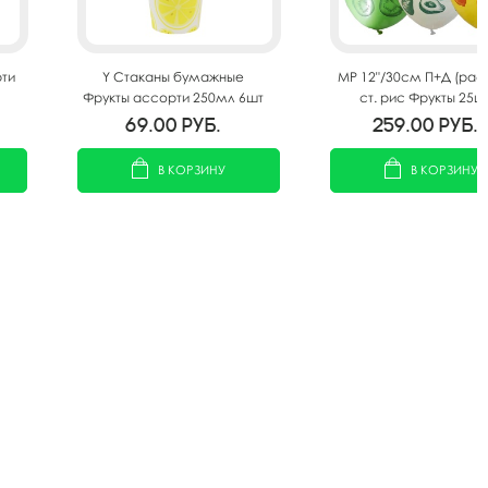
ти
Y Стаканы бумажные
MP 12"/30см П+Д (раст
Фрукты ассорти 250мл 6шт
ст. рис Фрукты 25ш
69.00
руб.
259.00
руб.
В КОРЗИНУ
В КОРЗИНУ