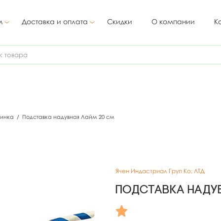
м
Доставка и оплата
Скидки
О компании
К
ринка
/
Подставка надувная Лайм 20 см
Ячен Индастриал Груп Ко, ЛТД
Подставка наду