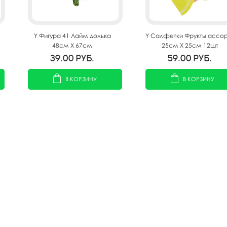
Y Фигура 41 Лайм долька
Y Салфетки Фрукты ассор
48см Х 67см
25см X 25см 12шт
39.00
руб.
59.00
руб.
В КОРЗИНУ
В КОРЗИНУ