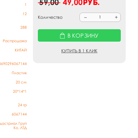
59,00
49,00
руб.
1
12
Количество
288
В КОРЗИНУ
Распродажа
КИТАЙ
КУПИТЬ В 1 КЛИК
4690296067144
Пластик
20 см
20*14*1
24
гр
6067144
дастриал Груп
Ко, ЛТД