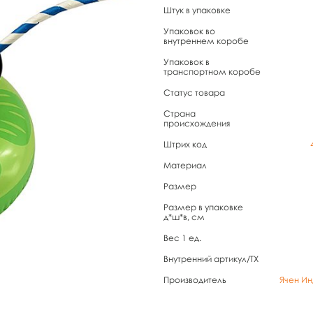
Штук в упаковке
Упаковок во
внутреннем коробе
Упаковок в
транспортном коробе
Статус товара
Страна
происхождения
Штрих код
Материал
Размер
Размер в упаковке
д*ш*в, см
Вес 1 ед.
Внутренний артикул/TX
Производитель
Ячен Ин