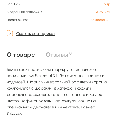
Вес 1 ед.
2
гр
Внутренний артикул/TX
90551259
Производитель
Flexmetal S.L.
Скачать сертификат
0
О товаре
Отзывы
Белый фольгированный шар-круг от испанского
производителя Flexmetal S.L. без рисунков, принтов и
надписей. Шарик универсальной расцветки хорошо
компонуется с шарами из латекса и фольги
серебряного, золотого, красного, черного и других
цветов. Зафиксировать шар-фигуру можно на
специальном держателе или ленточке. Размер:
9"/23см.